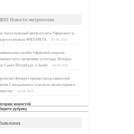
Новости митрополии
нс богослужений митрополита Уфимского и
кортостанского ФИЛАРЕТА
05.08.2026
омническая служба Уфимской епархии
глашает всех желающих в поездку Печоры,
в, Санкт-Петербург, о.Залит
04.08.2026
рополит Филарет принял представителей
легии Синодального отдела по монастырям и
ашеству
04.08.2026
егории новостей
егории
остей
бъявления