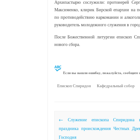
Архипастырю сослужили: протоиерей Серг
Максименко, клирик Бирской епархии на п
по противодействию наркомании и алкогол
руководитель молодежного служения в город
После Божественной литургии епископ Сп
нового сбора.
Если вы нашли ошибку, пожалуйста, сообщите н
Епископ Спиридон
Кафедральный собор
Почтовая навигация
←
Служение епископа Спиридона н
праздника происхождения Честных Дре
Господня