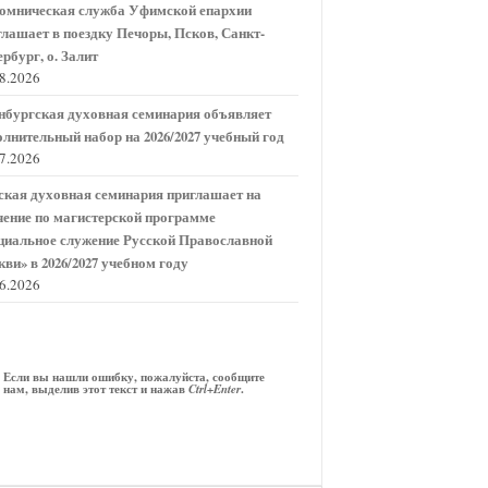
омническая служба Уфимской епархии
глашает в поездку Печоры, Псков, Санкт-
рбург, о. Залит
08.2026
нбургская духовная семинария объявляет
олнительный набор на 2026/2027 учебный год
07.2026
ская духовная семинария приглашает на
чение по магистерской программе
циальное служение Русской Православной
кви» в 2026/2027 учебном году
06.2026
Если вы нашли ошибку, пожалуйста, сообщите
нам, выделив этот текст и нажав
.
Ctrl+Enter