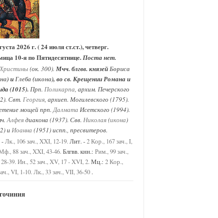
густа 2026 г. ( 24 июля ст.ст.), четверг.
мица 10-я по Пятидесятнице.
Поста нет.
Христины
(ок. 300).
Мчч. блгвв. князей
Бориса
она
) и
Глеба
(
икона
), во св. Крещении Романа и
да (1015).
Прп.
Поликарпа
, архим. Печерского
2). Свт.
Георгия
, архиеп. Могилевского (1795).
етение мощей прп.
Далмата
Исетского (1994).
ч.
Алфея
диакона (1937). Свв.
Николая
(
икона
)
2) и
Иоанна
(1951) испп., пресвитеров.
 -
Лит. -
Лк., 106 зач., XXI, 12-19.
2 Кор., 167 зач., I,
Блгвв. кнн.:
Мф., 88 зач., XXI, 43-46.
Рим., 99 зач.,
Мц.:
 28-39.
Ин., 52 зач., XV, 17 - XVI, 2.
2 Кор.,
.
ач., VI, 1-10.
Лк., 33 зач., VII, 36-50
гочиния