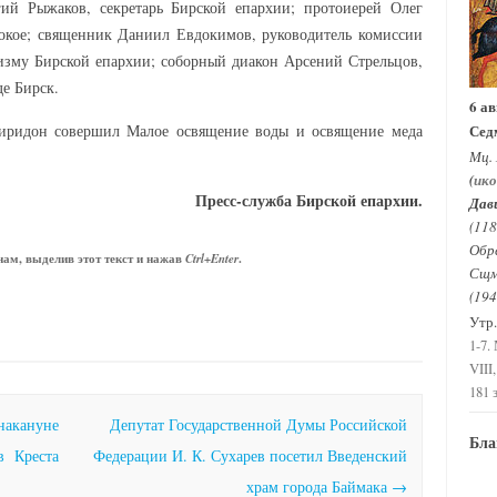
ий Рыжаков, секретарь Бирской епархии; протоиерей Олег
окое; священник Даниил Евдокимов, руководитель комиссии
изму Бирской епархии; соборный диакон Арсений Стрельцов,
е Бирск.
6 ав
иридон совершил Малое освящение воды и освящение меда
Сед
Мц.
(
ик
Пресс-служба Бирской епархии.
Дави
(118
Обр
ам, выделив этот текст и нажав
.
Ctrl+Enter
Сщм
(194
Утр.
1-7.
VIII,
181 з
акануне
Депутат Государственной Думы Российской
Бла
в Креста
Федерации И. К. Сухарев посетил Введенский
храм города Баймака
→