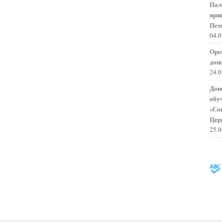
Пал
при
Пете
04.
Оре
доп
24.
Дон
обу
«Со
Цер
25.