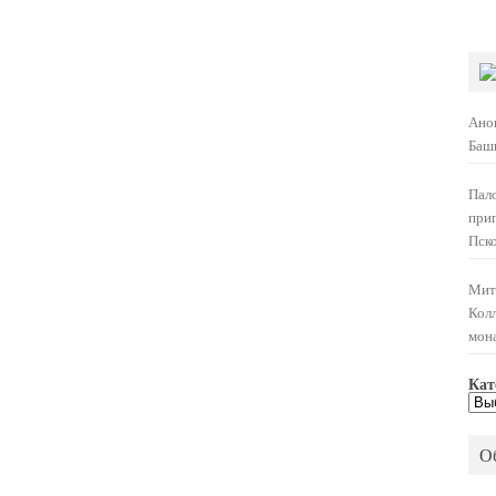
Ано
Баш
Пал
при
Пско
Мит
Кол
мон
Кат
Кат
нов
О