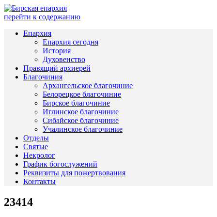
перейти к содержанию
Епархия
Епархия сегодня
История
Духовенство
Правящий архиерей
Благочиния
Архангельское благочиние
Белорецкое благочиние
Бирское благочиние
Иглинское благочиние
Сибайское благочиние
Учалинское благочиние
Отделы
Святые
Некролог
График богослужений
Реквизиты для пожертвования
Контакты
23414