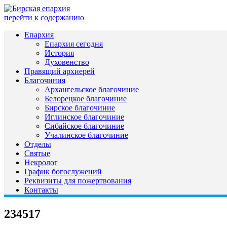
перейти к содержанию
Епархия
Епархия сегодня
История
Духовенство
Правящий архиерей
Благочиния
Архангельское благочиние
Белорецкое благочиние
Бирское благочиние
Иглинское благочиние
Сибайское благочиние
Учалинское благочиние
Отделы
Святые
Некролог
График богослужений
Реквизиты для пожертвования
Контакты
234517