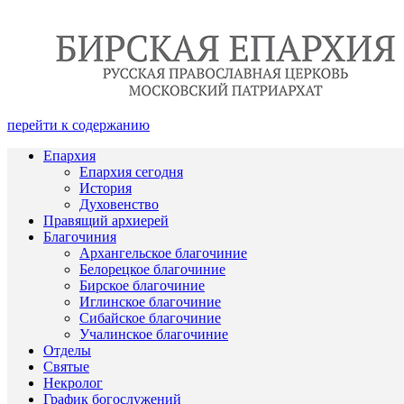
перейти к содержанию
Епархия
Епархия сегодня
История
Духовенство
Правящий архиерей
Благочиния
Архангельское благочиние
Белорецкое благочиние
Бирское благочиние
Иглинское благочиние
Сибайское благочиние
Учалинское благочиние
Отделы
Святые
Некролог
График богослужений