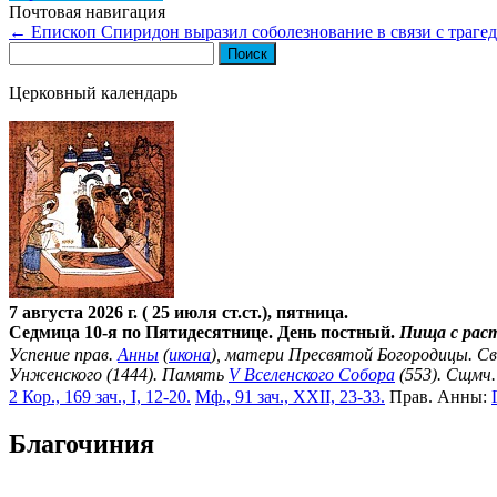
Почтовая навигация
←
Епископ Спиридон выразил соболезнование в связи с траге
Найти:
Церковный календарь
7 августа 2026 г. ( 25 июля ст.ст.), пятница.
Седмица 10-я по Пятидесятнице. День постный.
Пища с рас
Успение прав.
Анны
(
икона
), матери Пресвятой Богородицы. С
Унженского (1444). Память
V Вселенского Собора
(553). Сщмч
2 Кор., 169 зач., I, 12-20.
Мф., 91 зач., XXII, 23-33.
Прав. Анны:
Благочиния