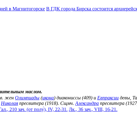
дией в Магнитогорске
В ГДК города Бирска состоится архиерейс
тительным маслом.
вв. жен
Олимпиады
(
икона
) диакониссы (409) и
Евпраксии
девы, Та
.
Николая
пресвитера (1918). Сщмч.
Александра
пресвитера (1927
Гал., 210 зач. (от полу́), IV, 22-31.
Лк., 36 зач., VIII, 16-21.