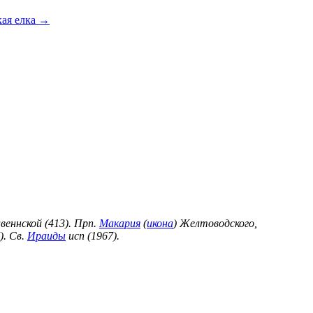
кая елка
→
веннской (413). Прп.
Макария
(
икона
) Желтоводского,
). Св.
Ираиды
исп (1967).