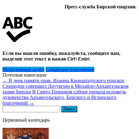
Пресс-служба Бирской епархии.
Если вы нашли ошибку, пожалуйста, сообщите нам,
выделив этот текст и нажав
Ctrl+Enter
.
Молодежный отдел
Сибайское благочиние
Почтовая навигация
←
В день памяти прав. Иоанна Кронштадтского епископ
Спиридон совершил Литургию в Михайло-Архангельском
храме Бирска
В Свято-Троицком соборе прошла исповедь
духовенства Архангельского, Бирского и Иглинского
благочиний
→
Найти:
Церковный календарь