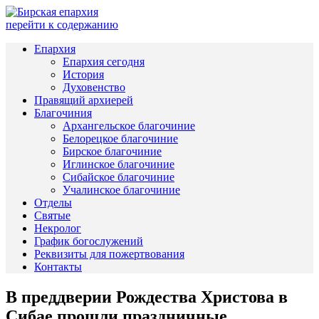
перейти к содержанию
Епархия
Епархия сегодня
История
Духовенство
Правящий архиерей
Благочиния
Архангельское благочиние
Белорецкое благочиние
Бирское благочиние
Иглинское благочиние
Сибайское благочиние
Учалинское благочиние
Отделы
Святые
Некролог
График богослужений
Реквизиты для пожертвования
Контакты
В преддверии Рождества Христова в
Сибае прошли праздничные