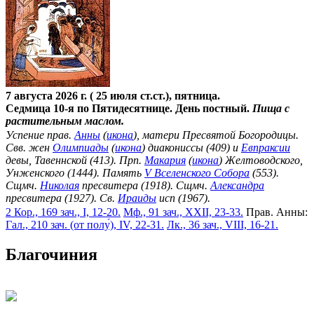
7 августа 2026 г. ( 25 июля ст.ст.), пятница.
Седмица 10-я по Пятидесятнице. День постный.
Пища с
растительным маслом.
Успение прав.
Анны
(
икона
), матери Пресвятой Богородицы.
Свв. жен
Олимпиады
(
икона
) диакониссы (409) и
Евпраксии
девы, Тавеннской (413). Прп.
Макария
(
икона
) Желтоводского,
Унженского (1444). Память
V Вселенского Собора
(553).
Сщмч.
Николая
пресвитера (1918). Сщмч.
Александра
пресвитера (1927). Св.
Ираиды
исп (1967).
2 Кор., 169 зач., I, 12-20.
Мф., 91 зач., XXII, 23-33.
Прав. Анны:
Гал., 210 зач. (от полу́), IV, 22-31.
Лк., 36 зач., VIII, 16-21.
Благочиния