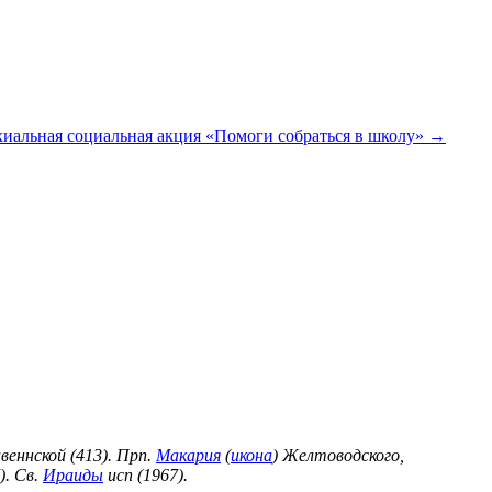
хиальная социальная акция «Помоги собраться в школу»
→
веннской (413). Прп.
Макария
(
икона
) Желтоводского,
). Св.
Ираиды
исп (1967).