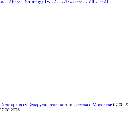
Гал., 210 зач. (от полу́), IV, 22-31.
Лк., 36 зач., VIII, 16-21.
й экзарх всея Беларуси возглавил торжества в Могилеве
07.08.2
07.08.2026