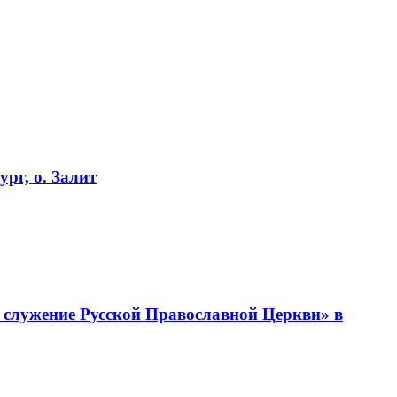
рг, о. Залит
 служение Русской Православной Церкви» в