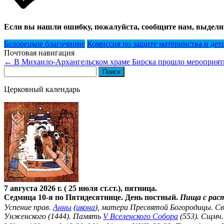
Если вы нашли ошибку, пожалуйста, сообщите нам, выдели
Белорецкое благочиние
Комиссия по защите материнства и дет
Почтовая навигация
←
В Михаило-Архангельском храме Бирска прошло мероприят
Найти:
Церковный календарь
7 августа 2026 г. ( 25 июля ст.ст.), пятница.
Седмица 10-я по Пятидесятнице. День постный.
Пища с рас
Успение прав.
Анны
(
икона
), матери Пресвятой Богородицы. С
Унженского (1444). Память
V Вселенского Собора
(553). Сщмч