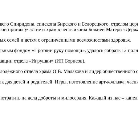
шего Спиридона, епископа Бирского и Белорецкого, отделом це
рой принял участие и храм в честь иконы Божией Матери «Держа
ных семей и детям с ограниченными возможностями здоровья.
ельным фондом «Протяни руку помощи», удалось собрать 12 по
 акции отдела «Игрушки» (ИП Борисов).
одежного отдела храма О.В. Малахова и лидер общественного 
к для детей и родителей. Игры, изготовление арт-коллажа, чаеп
отратить на дела доброты и милосердия. Каждый из нас – капель