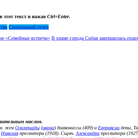
в этот текст и нажав
Ctrl+Enter
.
ства
Социальный отдел
ие «Семейные встречи»
В храме города Сибая завершилась епар
тительным маслом.
вв. жен
Олимпиады
(
икона
) диакониссы (409) и
Евпраксии
девы, Та
.
Николая
пресвитера (1918). Сщмч.
Александра
пресвитера (1927