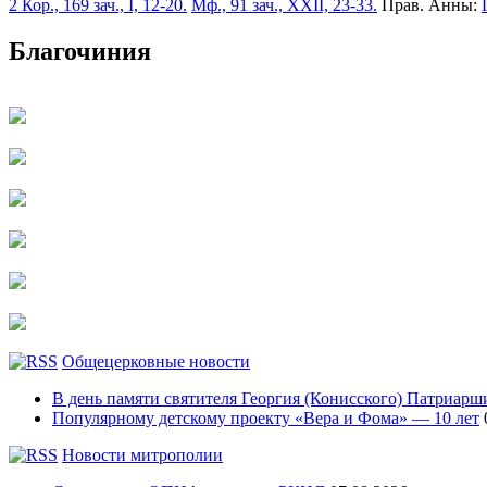
2 Кор., 169 зач., I, 12-20.
Мф., 91 зач., XXII, 23-33.
Прав. Анны:
Благочиния
Общецерковные новости
В день памяти святителя Георгия (Конисского) Патриарши
Популярному детскому проекту «Вера и Фома» — 10 лет
Новости митрополии