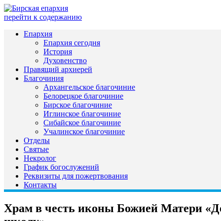
перейти к содержанию
Епархия
Епархия сегодня
История
Духовенство
Правящий архиерей
Благочиния
Архангельское благочиние
Белорецкое благочиние
Бирское благочиние
Иглинское благочиние
Сибайское благочиние
Учалинское благочиние
Отделы
Святые
Некролог
График богослужений
Реквизиты для пожертвования
Контакты
Храм в честь иконы Божией Матери «Де