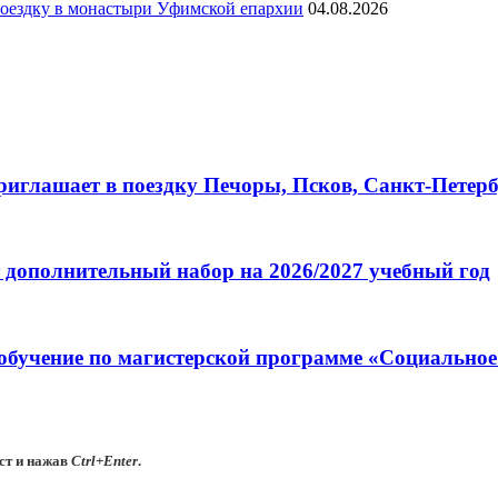
ездку в монастыри Уфимской епархии
04.08.2026
глашает в поездку Печоры, Псков, Санкт-Петербу
 дополнительный набор на 2026/2027 учебный год
обучение по магистерской программе «Социальное
ст и нажав
Ctrl+Enter
.