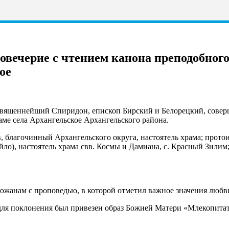
вечерие с чтением канона преподобног
ое
еосвященнейший Спиридон, епископ Бирский и Белорецкий, сове
ме села Архангельское Архангельского района.
 благочинный Архангельского округа, настоятель храма; протои
ло), настоятель храма свв. Космы и Дамиана, с. Красный Зили
ожанам с проповедью, в которой отметил важное значения любви
ля поклонения был привезен образ Божией Матери «Млекопитат