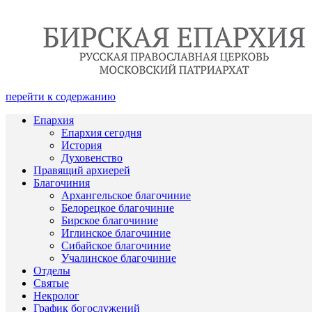
перейти к содержанию
Епархия
Епархия сегодня
История
Духовенство
Правящий архиерей
Благочиния
Архангельское благочиние
Белорецкое благочиние
Бирское благочиние
Иглинское благочиние
Сибайское благочиние
Учалинское благочиние
Отделы
Святые
Некролог
График богослужений