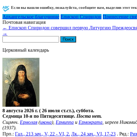
Если вы нашли ошибку, пожалуйста, сообщите нам, выделив этот тек
Архангельское благочиние
Епископ Спиридон
Принесение свя
Почтовая навигация
←
Епископ Спиридон совершил первую Литургию Преждеосвя
→
Найти:
Церковный календарь
8 августа 2026 г. ( 26 июля ст.ст.), суббота.
Седмица 10-я по Пятидесятнице.
Поста нет.
Сщмчч.
Ермолая
(
икона
),
Ермиппа
и
Ермократа
, иереев Никомид
(1937).
Прп.:
Гал., 213 зач., V, 22 - VI, 2.
Лк., 24 зач., VI, 17-23
. Ряд.:
Рим