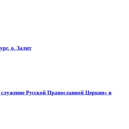
рг, о. Залит
 служение Русской Православной Церкви» в