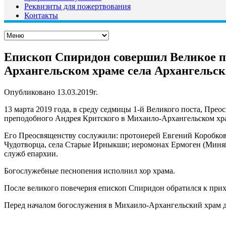
Реквизиты для пожертвования
Контакты
Епископ Спиридон совершил Великое по
Архангельском храме села Архангельск
Опубликовано 13.03.2019г.
13 марта 2019 года, в среду седмицы 1-й Великого поста, Пр
преподобного Андрея Критского в Михаило-Архангельском хра
Его Преосвященству сослужили: протоиерей Евгений Коробков,
Чудотворца, села Старые Ирныкши; иеромонах Ермоген (Миняй
служб епархии.
Богослужебные песнопения исполнил хор храма.
После великого повечерия епископ Спиридон обратился к прих
Перед началом богослужения в Михаило-Архангельский храм д