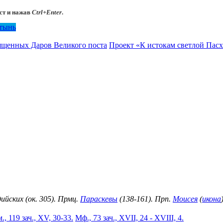
ст и нажав
Ctrl+Enter
.
тынь
щенных Даров Великого поста
Проект «К истокам светлой Пасх
ийских (ок. 305). Прмц.
Параскевы
(138-161). Прп.
Моисея
(
икона
., 119 зач., XV, 30-33.
Мф., 73 зач., XVII, 24 - XVIII, 4.