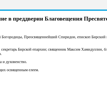
ние в преддверии Благовещения Пресвят
той Богородицы, Преосвященнейший Спиридон, епископ Бирский
 секретарь Бирской епархии; священник Максим Хамидуллин, б
.
 и духовенство.
щих освященным елеем.