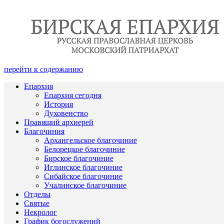
перейти к содержанию
Епархия
Епархия сегодня
История
Духовенство
Правящий архиерей
Благочиния
Архангельское благочиние
Белорецкое благочиние
Бирское благочиние
Иглинское благочиние
Сибайское благочиние
Учалинское благочиние
Отделы
Святые
Некролог
График богослужений