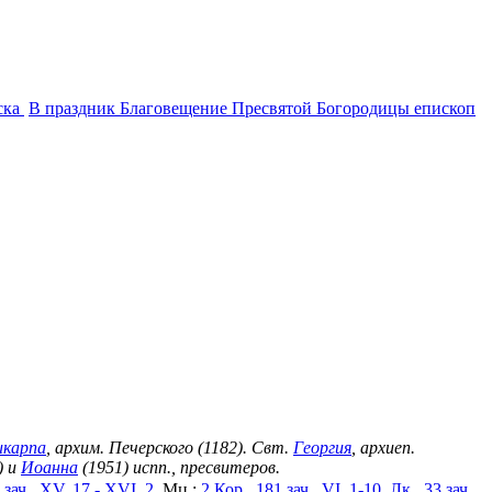
ска
В праздник Благовещение Пресвятой Богородицы епископ
икарпа
, архим. Печерского (1182). Свт.
Георгия
, архиеп.
) и
Иоанна
(1951) испп., пресвитеров.
 зач., XV, 17 - XVI, 2.
Мц.:
2 Кор., 181 зач., VI, 1-10.
Лк., 33 зач.,