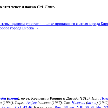
в этот текст и нажав
Ctrl+Enter
.
теры приняли участие в поиске пропавшего жителя города Бир
оборе города Бирска
→
леба
(
икона
), во св. Крещении Романа и Давида (1015).
Прп.
Пол
о (1994). Сщмч.
Алфея
диакона (1937). Свв.
Николая
(
икона
) (1942
 88 зач., XXI, 43-46.
Блгвв. кнн.:
Рим., 99 зач., VIII, 28-39.
Ин., 52