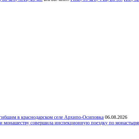
гибшим в краснодарском селе Архипо-Осиповка
06.08.2026
 и монашеству совершила инспекционную поездку по монастыр