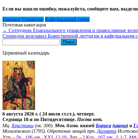
Если вы нашли ошибку, пожалуйста, сообщите нам, выдели
Епископ Спиридон
Кафедральный собор
Почтовая навигация
←
Сотрудник Епархиального управления и православные волон
Спиридон возглавил Божественной литургии в кафедральном с
Найти:
Церковный календарь
6 августа 2026 г. ( 24 июля ст.ст.), четверг.
Седмица 10-я по Пятидесятнице.
Поста нет.
Мц.
Христины
(ок. 300).
Мчч. блгвв. князей
Бориса
(
икона
) и
Г
Могилевского (1795). Обретение мощей прп.
Далмата
Исетског
Утр. -
Лк., 106 зач., XXI, 12-19.
Лит. -
2 Кор., 167 зач., I, 1-7.
Мф.,