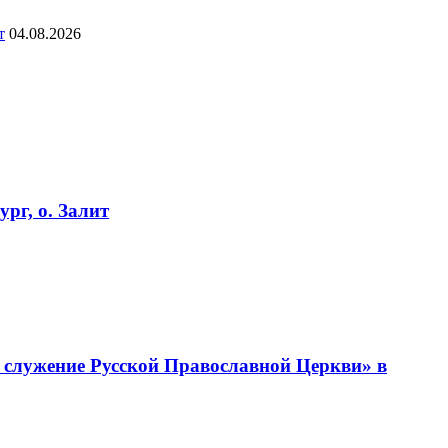
т
04.08.2026
рг, о. Залит
 служение Русской Православной Церкви» в