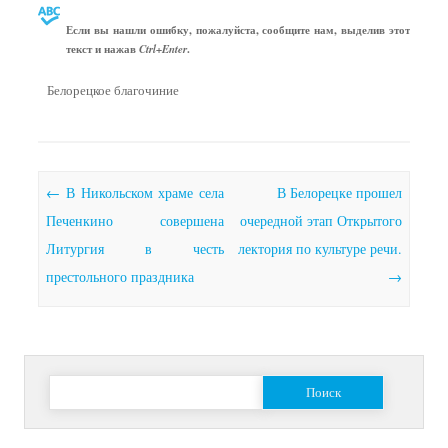
Если вы нашли ошибку, пожалуйста, сообщите нам, выделив этот
текст и нажав
.
Ctrl+Enter
Белорецкое благочиние
Почтовая навигация
←
В Никольском храме села
В Белорецке прошел
Печенкино совершена
очередной этап Открытого
Литургия в честь
лектория по культуре речи.
престольного праздника
→
Найти: