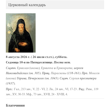
Церковный календарь
8 августа 2026 г. ( 26 июля ст.ст.), суббота.
Седмица 10-я по Пятидесятнице.
Поста нет.
Сщмчч.
Ермолая
(
икона
),
Ермиппа
и
Ермократа
, иереев
Никомидийских (ок. 305). Прмц.
Параскевы
(138-161). Прп.
Моисея
(
икона
) Угрина, Печерского (ок. 1043). Сщмч.
Сергия
пресвитера
(1937).
Прп.:
. Ряд.:
Гал., 213 зач., V, 22 - VI, 2.
Лк., 24 зач., VI, 17-23
Рим., 119
зач., XV, 30-33.
Мф., 73 зач., XVII, 24 - XVIII, 4.
Благочиния