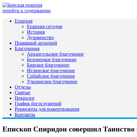
перейти к содержанию
Епархия
Епархия сегодня
История
Духовенство
Правящий архиерей
Благочиния
Архангельское благочиние
Белорецкое благочиние
Бирское благочиние
Иглинское благочиние
Сибайское благочиние
Учалинское благочиние
Отделы
Святые
Некролог
График богослужений
Реквизиты для пожертвования
Контакты
Епископ Спиридон совершил Таинство в