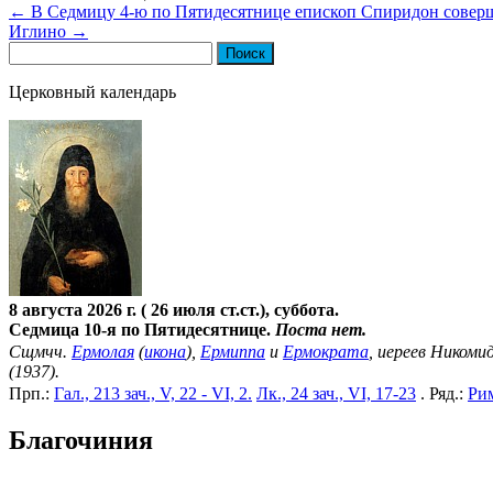
←
В Седмицу 4-ю по Пятидесятнице епископ Спиридон совер
Иглино
→
Найти:
Церковный календарь
8 августа 2026 г. ( 26 июля ст.ст.), суббота.
Седмица 10-я по Пятидесятнице.
Поста нет.
Сщмчч.
Ермолая
(
икона
),
Ермиппа
и
Ермократа
, иереев Никомид
(1937).
Прп.:
Гал., 213 зач., V, 22 - VI, 2.
Лк., 24 зач., VI, 17-23
. Ряд.:
Рим
Благочиния