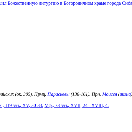
шил Божественную литургию в Богородичном храме города Сиб
ийских (ок. 305). Прмц.
Параскевы
(138-161). Прп.
Моисея
(
икона
., 119 зач., XV, 30-33.
Мф., 73 зач., XVII, 24 - XVIII, 4.