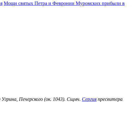
ая
Мощи святых Петра и Февронии Муромских прибыли в
) Угрина, Печерского (ок. 1043). Сщмч.
Сергия
пресвитера