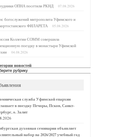
рудники ОПНА посетили РКНД
07.08.2026
нс богослужений митрополита Уфимского и
кортостанского ФИЛАРЕТА
05.08.2026
иссия Коллегии СОММ совершила
пекционную поездку в монастыри Уфимской
рхии
04.08.2026
егории новостей
егории
остей
бъявления
омническая служба Уфимской епархии
глашает в поездку Печоры, Псков, Санкт-
рбург, о. Залит
08.2026
нбургская духовная семинария объявляет
олнительный набор на 2026/2027 учебный год