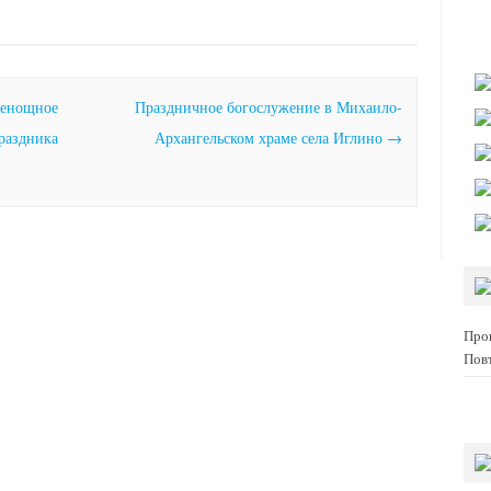
енощное
Праздничное богослужение в Михаило-
раздника
Архангельском храме села Иглино
→
Про
Пов