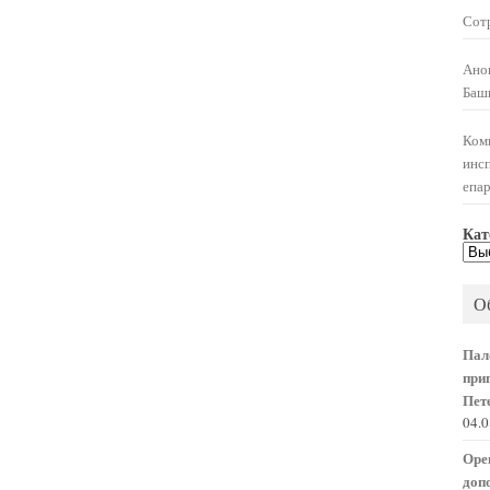
Сот
Ано
Баш
Ком
инс
епа
Кат
Кат
нов
О
Пал
при
Пете
04.
Оре
доп