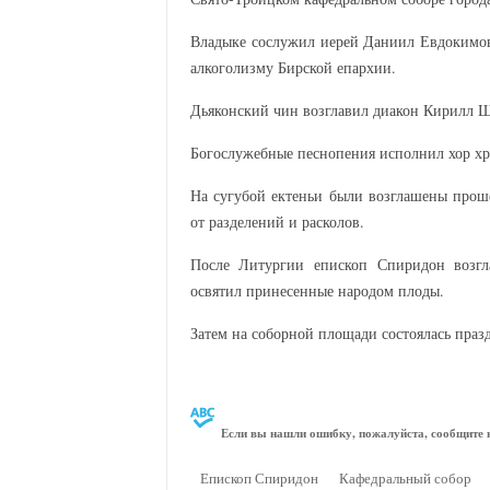
Владыке сослужил иерей Даниил Евдокимов
алкоголизму Бирской епархии.
Дьяконский чин возглавил диакон Кирилл Ш
Богослужебные песнопения исполнил хор хр
На сугубой ектеньи были возглашены прош
от разделений и расколов.
После Литургии епископ Спиридон возгл
освятил принесенные народом плоды.
Затем на соборной площади состоялась праз
Если вы нашли ошибку, пожалуйста, сообщите н
Епископ Спиридон
Кафедральный собор