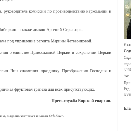
, руководитель комиссии по противодействию наркомании и
ибиркин, а также диакон Арсений Стрельцов.
ама под управление регента Марины Четвериковой.
8 ав
Сед
ения о единстве Православной Церкви и сохранении Церкви
Сщм
иере
(138
авил Чин славления празднику Преображения Господня и
(ок.
Прп
Ряд.
дничная фруктовая трапеза для всех присутствующих.
XVII
Пресс-служба Бирской епархии.
Бла
ам, выделив этот текст и нажав
.
Ctrl+Enter