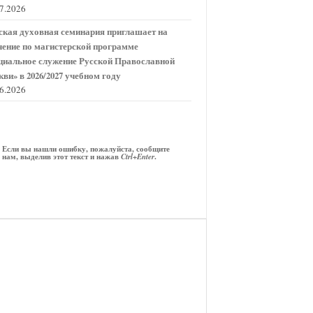
07.2026
ская духовная семинария приглашает на
чение по магистерской программе
циальное служение Русской Православной
кви» в 2026/2027 учебном году
06.2026
Если вы нашли ошибку, пожалуйста, сообщите
нам, выделив этот текст и нажав
.
Ctrl+Enter