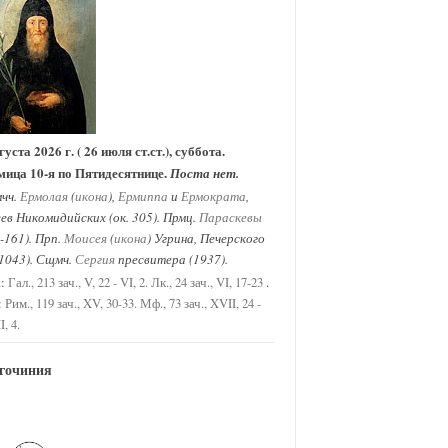
густа 2026 г. ( 26 июля ст.ст.), суббота.
мица 10-я по Пятидесятнице.
Поста нет.
чч.
Ермолая
(
икона
),
Ермиппа
и
Ермократа
,
ев Никомидийских (ок. 305). Прмц.
Параскевы
-161). Прп.
Моисея
(
икона
) Угрина, Печерского
 1043). Сщмч.
Сергия
пресвитера (1937).
.:
.
Гал., 213 зач., V, 22 - VI, 2.
Лк., 24 зач., VI, 17-23
:
Рим., 119 зач., XV, 30-33.
Мф., 73 зач., XVII, 24 -
I, 4.
гочиния