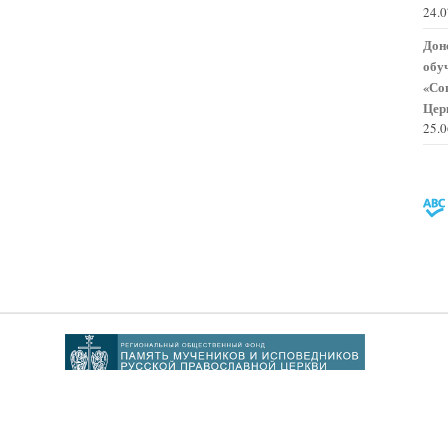
24.
Дон
обу
«Со
Цер
25.