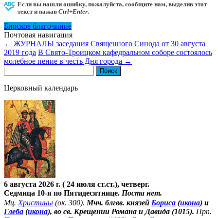
Если вы нашли ошибку, пожалуйста, сообщите нам, выделив этот
текст и нажав
Ctrl+Enter
.
Бирское благочиние
Почтовая навигация
←
ЖУРНАЛЫ заседания Священного Синода от 30 августа
2019 года
В Свято-Троицком кафедральном соборе состоялось
молебное пение в честь Дня города
→
Найти:
Церковный календарь
6 августа 2026 г. ( 24 июля ст.ст.), четверг.
Седмица 10-я по Пятидесятнице.
Поста нет.
Мц.
Христины
(ок. 300).
Мчч. блгвв. князей
Бориса
(
икона
) и
Глеба
(
икона
), во св. Крещении Романа и Давида (1015).
Прп.