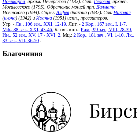
Поликарпа
, архим. Печерского (1182). Свт.
Георгия
, архиеп.
Могилевского (1795). Обретение мощей прп.
Далмата
Исетского (1994). Сщмч.
Алфея
диакона (1937). Свв.
Николая
(
икона
) (1942) и
Иоанна
(1951) испп., пресвитеров.
Утр. -
Лк., 106 зач., XXI, 12-19.
Лит. -
2 Кор., 167 зач., I, 1-7.
Мф., 88 зач., XXI, 43-46.
Блгвв. кнн.:
Рим., 99 зач., VIII, 28-39.
Ин., 52 зач., XV, 17 - XVI, 2.
Мц.:
2 Кор., 181 зач., VI, 1-10.
Лк.,
33 зач., VII, 36-50
.
Благочиния