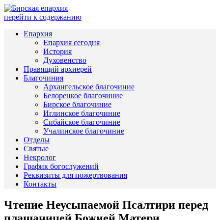
перейти к содержанию
Епархия
Епархия сегодня
История
Духовенство
Правящий архиерей
Благочиния
Архангельское благочиние
Белорецкое благочиние
Бирское благочиние
Иглинское благочиние
Сибайское благочиние
Учалинское благочиние
Отделы
Святые
Некролог
График богослужений
Реквизиты для пожертвования
Контакты
Чтение Неусыпаемой Псалтири перед
плащаницей Божией Матери