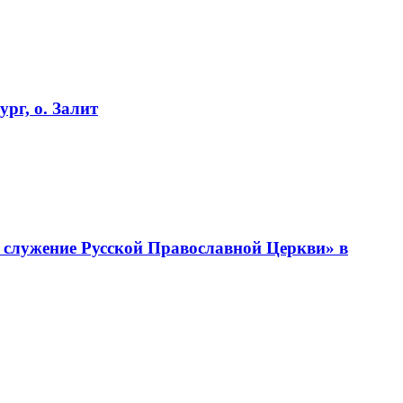
рг, о. Залит
 служение Русской Православной Церкви» в