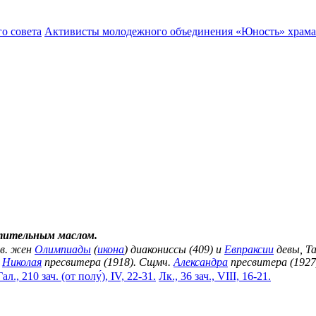
о совета
Активисты молодежного объединения «Юность» храма 
тительным маслом.
вв. жен
Олимпиады
(
икона
) диакониссы (409) и
Евпраксии
девы, Та
.
Николая
пресвитера (1918). Сщмч.
Александра
пресвитера (1927
Гал., 210 зач. (от полу́), IV, 22-31.
Лк., 36 зач., VIII, 16-21.