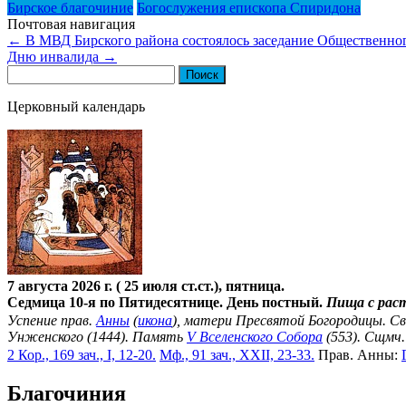
Бирское благочиние
Богослужения епископа Спиридона
Почтовая навигация
←
В МВД Бирского района состоялось заседание Общественног
Дню инвалида
→
Найти:
Церковный календарь
7 августа 2026 г. ( 25 июля ст.ст.), пятница.
Седмица 10-я по Пятидесятнице. День постный.
Пища с рас
Успение прав.
Анны
(
икона
), матери Пресвятой Богородицы. С
Унженского (1444). Память
V Вселенского Собора
(553). Сщмч
2 Кор., 169 зач., I, 12-20.
Мф., 91 зач., XXII, 23-33.
Прав. Анны:
Благочиния