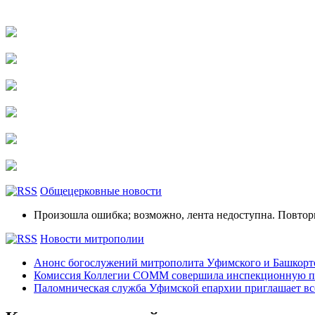
Общецерковные новости
Произошла ошибка; возможно, лента недоступна. Повтор
Новости митрополии
Анонс богослужений митрополита Уфимского и Башко
Комиссия Коллегии СОММ совершила инспекционную по
Паломническая служба Уфимской епархии приглашает все