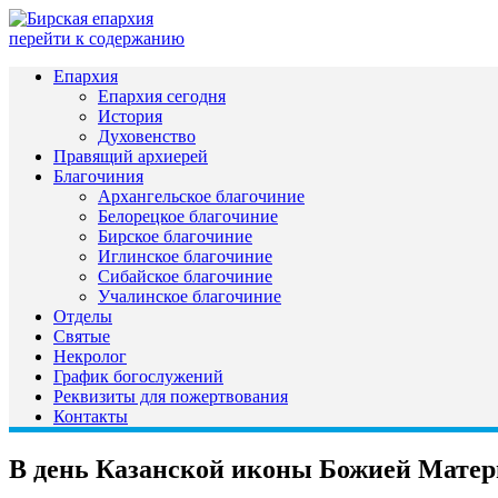
перейти к содержанию
Епархия
Епархия сегодня
История
Духовенство
Правящий архиерей
Благочиния
Архангельское благочиние
Белорецкое благочиние
Бирское благочиние
Иглинское благочиние
Сибайское благочиние
Учалинское благочиние
Отделы
Святые
Некролог
График богослужений
Реквизиты для пожертвования
Контакты
В день Казанской иконы Божией Матер