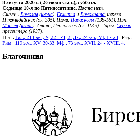
8 августа 2026 г. ( 26 июля ст.ст.), суббота.
Седмица 10-я по Пятидесятнице.
Поста нет.
Сщмчч.
Ермолая
(
икона
),
Ермиппа
и
Ермократа
, иереев
Никомидийских (ок. 305). Прмц.
Параскевы
(138-161). Прп.
Моисея
(
икона
) Угрина, Печерского (ок. 1043). Сщмч.
Сергия
пресвитера (1937).
Прп.:
Гал., 213 зач., V, 22 - VI, 2.
Лк., 24 зач., VI, 17-23
. Ряд.:
Рим., 119 зач., XV, 30-33.
Мф., 73 зач., XVII, 24 - XVIII, 4.
Благочиния