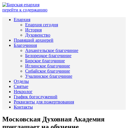
перейти к содержанию
Епархия
Епархия сегодня
История
Духовенство
Правящий архиерей
Благочиния
Архангельское благочиние
Белорецкое благочиние
Бирское благочиние
Иглинское благочиние
Сибайское благочиние
Учалинское благочиние
Отделы
Святые
Некролог
График богослужений
Реквизиты для пожертвования
Контакты
Московская Духовная Академия
приглашает на обучение