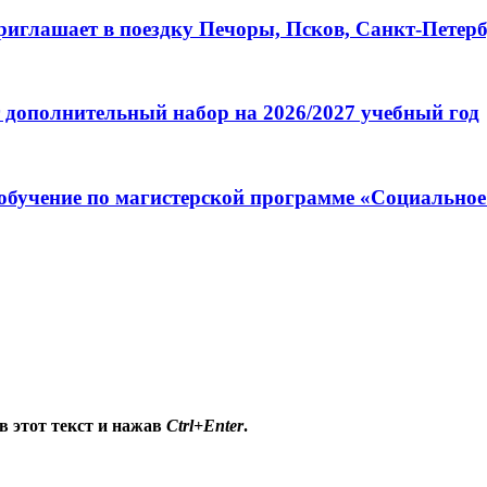
глашает в поездку Печоры, Псков, Санкт-Петербу
 дополнительный набор на 2026/2027 учебный год
обучение по магистерской программе «Социальное
в этот текст и нажав
Ctrl+Enter
.