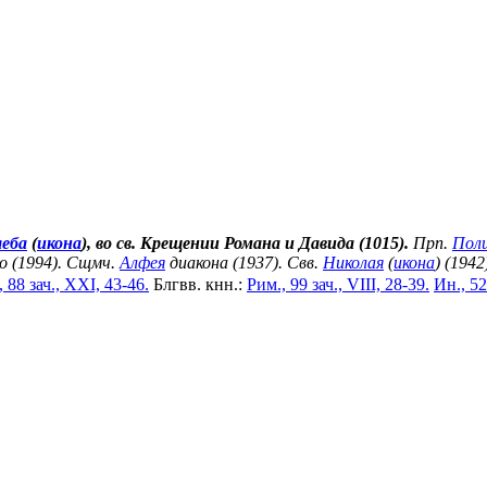
леба
(
икона
), во св. Крещении Романа и Давида (1015).
Прп.
Пол
о (1994). Сщмч.
Алфея
диакона (1937). Свв.
Николая
(
икона
) (1942
 88 зач., XXI, 43-46.
Блгвв. кнн.:
Рим., 99 зач., VIII, 28-39.
Ин., 52