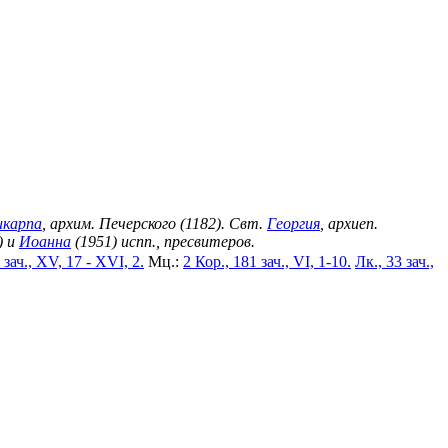
икарпа
, архим. Печерского (1182). Свт.
Георгия
, архиеп.
) и
Иоанна
(1951) испп., пресвитеров.
 зач., XV, 17 - XVI, 2.
Мц.:
2 Кор., 181 зач., VI, 1-10.
Лк., 33 зач.,