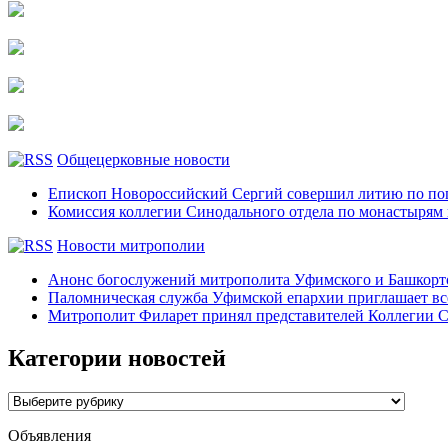
Общецерковные новости
Епископ Новороссийский Сергий совершил литию по по
Комиссия коллегии Синодального отдела по монастырям
Новости митрополии
Анонс богослужений митрополита Уфимского и Башко
Паломническая служба Уфимской епархии приглашает все
Митрополит Филарет принял представителей Коллегии С
Категории новостей
Категории
новостей
Объявления