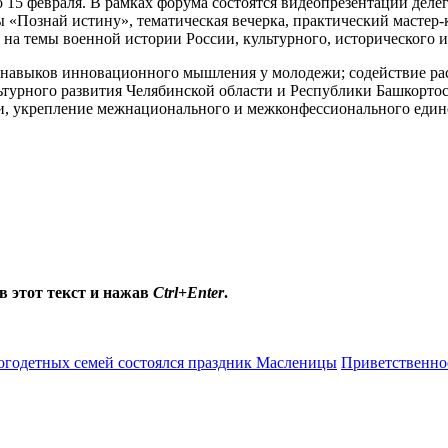
15 февраля. В рамках форума состоятся видеопрезентации деле
«Познай истину», тематическая вечерка, практический мастер-к
на темы военной истории России, культурного, исторического и
и навыков инновационного мышления у молодежи; содействие р
льтурного развития Челябинской области и Республики Башкорто
и, укрепление межнационального и межконфессионального един
в этот текст и нажав
Ctrl+Enter
.
огодетных семей состоялся праздник Масленицы
Приветственно