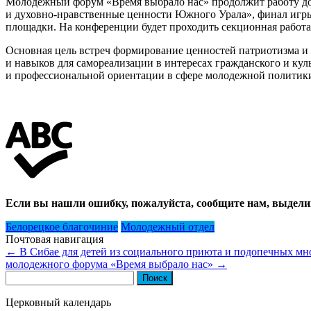
Молодежный форум «Время выбрало нас» продолжит работу до 
и духовно-нравственные ценности Южного Урала», финал игры 
площадки. На конференции будет проходить секционная работа 
Основная цель встреч формирование ценностей патриотизма 
и навыков для самореализации в интересах гражданского и ку
и профессиональной ориентации в сфере молодежной политик
Если вы нашли ошибку, пожалуйста, сообщите нам, выдели
Белорецкое благочиние
Молодежный отдел
Почтовая навигация
←
В Сибае для детей из социального приюта и подопечных мн
молодежного форума «Время выбрало нас»
→
Найти:
Церковный календарь