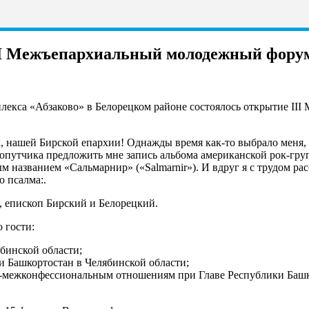
III Межъепархиальный молодежный фору
омплекса «Абзаково» в Белорецком районе состоялось открытие 
а, нашей Бирской епархии! Однажды время как-то выбрало меня,
опутчика предложить мне запись альбома американской рок-груп
м названием «Сальмарнир» («Salmarnir»). И вдруг я с трудом рас
 псалма:.
епископ Бирский и Белорецкий.
 гости:
бинской области;
 Башкортостан в Челябинской области;
но-межконфессиональным отношениям при Главе Республики Башк