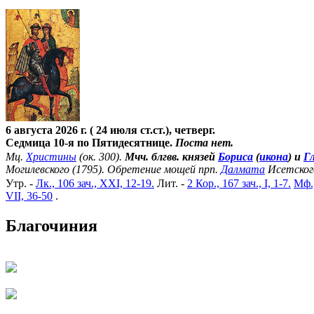
6 августа 2026 г. ( 24 июля ст.ст.), четверг.
Седмица 10-я по Пятидесятнице.
Поста нет.
Мц.
Христины
(ок. 300).
Мчч. блгвв. князей
Бориса
(
икона
) и
Г
Могилевского (1795). Обретение мощей прп.
Далмата
Исетског
Утр. -
Лк., 106 зач., XXI, 12-19.
Лит. -
2 Кор., 167 зач., I, 1-7.
Мф.,
VII, 36-50
.
Благочиния