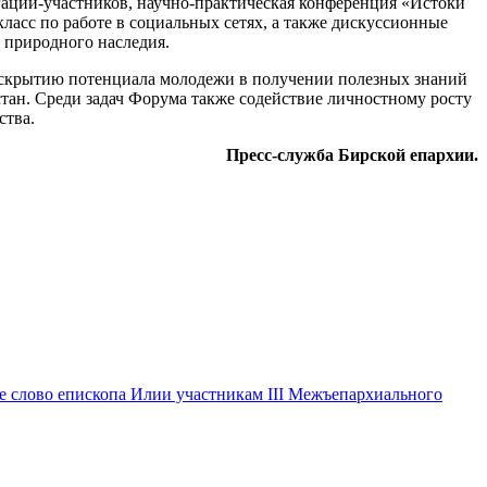
гаций-участников, научно-практическая конференция «Истоки
ласс по работе в социальных сетях, а также дискуссионные
 природного наследия.
аскрытию потенциала молодежи в получении полезных знаний
стан. Среди задач Форума также содействие личностному росту
ства.
Пресс-служба Бирской епархии.
е слово епископа Илии участникам III Межъепархиального