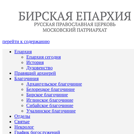
перейти к содержанию
Епархия
Епархия сегодня
История
Духовенство
Правящий архиерей
Благочиния
Архангельское благочиние
Белорецкое благочиние
Бирское благочиние
Иглинское благочиние
Сибайское благочиние
Учалинское благочиние
Отделы
Святые
Некролог
График богослужений