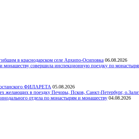
гибшим в краснодарском селе Архипо-Осиповка
06.08.2026
 и монашеству совершила инспекционную поездку по монастыр
ртостанского ФИЛАРЕТА
05.08.2026
х желающих в поездку Печоры, Псков, Санкт-Петербург, о.Зали
инодального отдела по монастырям и монашеству
04.08.2026