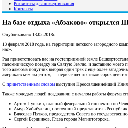
Реквизиты для пожертвования
Контакты
На базе отдыха «Абзаково» открылся 
Опубликовано 13.02.2018г.
13 февраля 2018 года, на территории детского загородного к
нас».
Рад приветствовать вас на гостеприимной земле Башкортостан
паломническую поездку на Святую Землю, и заставило моего п
того альбома попутчик выбрал один трек с ещё более загадочны
американским акцентом, — первые шесть стихов сорок девятого
С
приветственным словом
выступил Преосвященнейший Илия, 
Также молодых людей поздравили с началом работы форума его
Артем Пушкин, главный федеральный инспектор по Челя
Амур Хабибуллин, постоянный представитель Республики
Вячеслав Пятков, председатель Совета по государствен
Сергей Бердников, Глава города Магнитогорска.