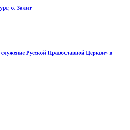
рг, о. Залит
 служение Русской Православной Церкви» в