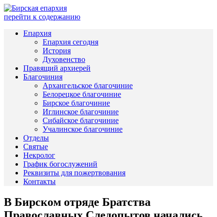
перейти к содержанию
Епархия
Епархия сегодня
История
Духовенство
Правящий архиерей
Благочиния
Архангельское благочиние
Белорецкое благочиние
Бирское благочиние
Иглинское благочиние
Сибайское благочиние
Учалинское благочиние
Отделы
Святые
Некролог
График богослужений
Реквизиты для пожертвования
Контакты
В Бирском отряде Братства
Православных Следопытов начались