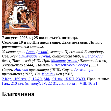
7 августа 2026 г. ( 25 июля ст.ст.), пятница.
Седмица 10-я по Пятидесятнице. День постный.
Пища с
растительным маслом.
Успение прав.
Анны
(
икона
), матери Пресвятой Богородицы.
Свв. жен
Олимпиады
(
икона
) диакониссы (409) и
Евпраксии
девы, Тавеннской (413). Прп.
Макария
(
икона
) Желтоводского,
Унженского (1444). Память
V Вселенского Собора
(553).
Сщмч.
Николая
пресвитера (1918). Сщмч.
Александра
пресвитера (1927). Св.
Ираиды
исп (1967).
2 Кор., 169 зач., I, 12-20.
Мф., 91 зач., XXII, 23-33.
Прав. Анны:
Гал., 210 зач. (от полу́), IV, 22-31.
Лк., 36 зач., VIII, 16-21.
Благочиния