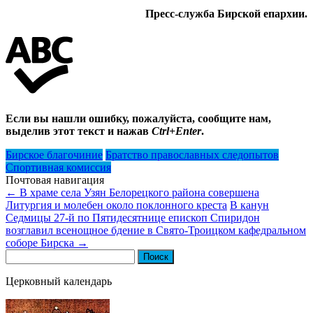
Пресс-служба Бирской епархии.
Если вы нашли ошибку, пожалуйста, сообщите нам,
выделив этот текст и нажав
Ctrl+Enter
.
Бирское благочиние
Братство православных следопытов
Спортивная комиссия
Почтовая навигация
←
В храме села Узян Белорецкого района совершена
Литургия и молебен около поклонного креста
В канун
Седмицы 27-й по Пятидесятнице епископ Спиридон
возглавил всенощное бдение в Свято-Троицком кафедральном
соборе Бирска
→
Найти:
Церковный календарь