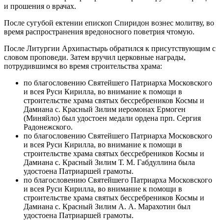
и прошения о врачах.
После сугубой ектении епископ Спиридон вознес молитву, во
время распространения вредоносного поветрия чтомую.
После Литургии Архипастырь обратился к присутствующим с
словом проповеди. Затем вручил церковные награды,
потрудившимся во время строительства храма:
по благословению Святейшего Патриарха Московского
и всея Руси Кирилла, во внимание к помощи в
строительстве храма святых бессребреников Космы и
Дамиана с. Красный Зилим иеромонах Ермоген
(Миняйло) был удостоен медали ордена прп. Сергия
Радонежского.
по благословению Святейшего Патриарха Московского
и всея Руси Кирилла, во внимание к помощи в
строительстве храма святых бессребреников Космы и
Дамиана с. Красный Зилим Т. М. Габдуллина была
удостоена Патриаршей грамоты.
по благословению Святейшего Патриарха Московского
и всея Руси Кирилла, во внимание к помощи в
строительстве храма святых бессребреников Космы и
Дамиана с. Красный Зилим А. А. Марахотин был
удостоена Патриаршей грамоты.