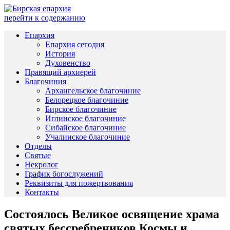
перейти к содержанию
Епархия
Епархия сегодня
История
Духовенство
Правящий архиерей
Благочиния
Архангельское благочиние
Белорецкое благочиние
Бирское благочиние
Иглинское благочиние
Сибайское благочиние
Учалинское благочиние
Отделы
Святые
Некролог
График богослужений
Реквизиты для пожертвования
Контакты
Состоялось Великое освящение храма
святых бессребреников Космы и