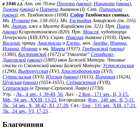
в 1046 г.).
Апп. от 70-ти
Прохора
(
икона
),
Никанора
(
икона
),
Тимона
(
икона
) и
Пармена
диаконов (I). Свт.
Питирима
(
икона
), еп. Тамбовского (1698).
Собор
Тамбовских святых.
Мч.
Иулиана
(ок. 138-161). Мч.
Евстафия
Анкирского (ок. 316).
Мч.
Акакия
, иже в Милете Карийском (ок. 321). Прп.
Павла
(
икона
) Ксиропотамского (820). Прп.
Моисея
, чудотворца
Печерского (XIII-XIV). Сщмч.
Николая
диакона (1918). Прмч.
Василия
, прмцц.
Анастасии
и
Елены
, мчч.
Арефы
,
Иоанна
,
Иоанна
,
Иоанна
и мц.
Мавры
(1937).
Гребневской
(
икона
)
(1380),
Костромской
(1672) и"Умиление"
Серафимо-
Дивеевской
(
икона
) (1885) икон Божией Матери. Чтимые
списки со Смоленской иконы Божией Матери:
Устюженская
(1290),
Выдропусская
(XV),
Христофоровская
(XVI),
Супрасльская
(XVI),
Югская
(
икона
) (1615),
Игрицкая
(1624),
Шуйская
(
икона
) (1654-1655),
Седмиезерная
(XVII),
Сергиевская
(в Троице-Сергиевой Лавре) (1730).
Утр. -
Лк., 4 зач., I, 39-49, 56.
Лит. -
2 Кор., 171 зач., II, 3-15.
Мф., 94 зач., XXIII, 13-22.
Богородицы:
Флп., 240 зач., II, 5-11.
Лк., 54 зач., X, 38-42; XI, 27-28.
Свт.:
Евр., 335 зач., XIII, 17-21.
Лк., 24 зач., VI, 17-23
.
Благочиния