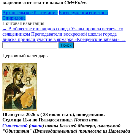
выделив этот текст и нажав
Ctrl+Enter
.
Архангельское благочиние
Богослужения епископа
Спиридона
Почтовая навигация
←
В обществе инвалидов города Учалы прошла встреча со
священником
Преподаватели воскресной школы города
Бирска приняли участие в ярмарке «Крещенские забавы»
→
Найти:
Церковный календарь
10 августа 2026 г. ( 28 июля ст.ст.), понедельник.
Седмица 11-я по Пятидесятнице.
Поста нет.
Смоленской
(
икона
) иконы Божией Матери, именуемой
"Одигитрия" (Путеводительница) (принесена из Царьграда