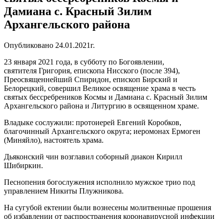
Дамиана с. Красный Зилим
Архангельского района
Опубликовано 24.01.2021г.
23 января 2021 года, в cубботу по Богоявлении,
святителя Григория, епископа Нисского (после 394),
Преосвященнейший Спиридон, епископ Бирский и
Белорецкий, совершил Великое освящение храма в честь
святых бессребреников Космы и Дамиана с. Красный Зилим
Архангельского района и Литургию в освященном храме.
Владыке сослужили: протоиерей Евгений Коробков,
благочинный Архангельского округа; иеромонах Ермоген
(Миняйло), настоятель храма.
Дьяконский чин возглавил соборный диакон Кирилл
Шибиркин.
Песнопения богослужения исполнило мужское трио под
управлением Никиты Плужникова.
На сугубой ектении были вознесены молитвенные прошения
об избавлении от распространения коронавирусной инфекции