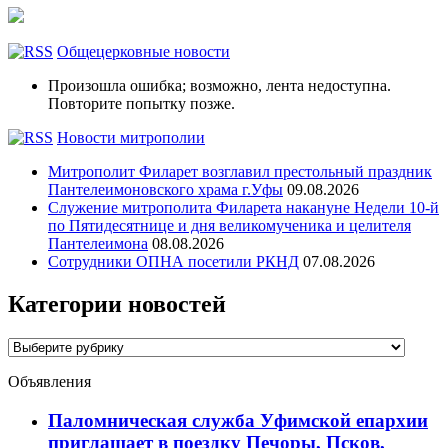
Общецерковные новости
Произошла ошибка; возможно, лента недоступна.
Повторите попытку позже.
Новости митрополии
Митрополит Филарет возглавил престольный праздник
Пантелеимоновского храма г.Уфы
09.08.2026
Служение митрополита Филарета накануне Недели 10-й
по Пятидесятнице и дня великомученика и целителя
Пантелеимона
08.08.2026
Сотрудники ОПНА посетили РКНД
07.08.2026
Категории новостей
Категории
новостей
Объявления
Паломническая служба Уфимской епархии
приглашает в поездку Печоры, Псков,