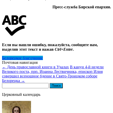
Пресс-служба Бирской епархии.
Если вы нашли ошибку, пожалуйста, сообщите нам,
выделив этот текст и нажав
Ctrl+Enter
.
Белорецкое благочиние
Почтовая навигация
←
День православной книги в Учалах
В канун 4-й недели
Великого поста, прп. Иоанна Лествичника, епископ Илия
совершил всенощное бдение в Свято-Троицком соборе
Белорецка
→
Найти:
Церковный календарь