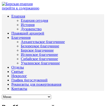
перейти к содержанию
Епархия
Епархия сегодня
История
Духовенство
Правящий архиерей
Благочиния
Архангельское благочиние
Белорецкое благочиние
Бирское благочиние
Иглинское благочиние
Сибайское благочиние
Учалинское благочиние
Отделы
Святые
Некролог
График богослужений
Реквизиты для пожертвования
Контакты