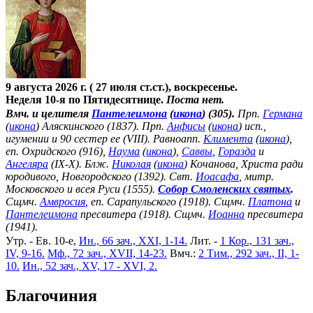
9 августа 2026 г. ( 27 июля ст.ст.), воскресенье.
Неделя 10-я по Пятидесятнице.
Поста нет.
Вмч. и целителя
Пантелеимона
(
икона
) (305).
Прп.
Германа
(
икона
) Аляскинского (1837). Прп.
Анфисы
(
икона
) исп.,
игумении и 90 сестер ее (VIII). Равноапп.
Климента
(
икона
),
еп. Охридского (916),
Наума
(
икона
),
Саввы
,
Горазда
и
Ангеляра
(IX-X). Блж.
Николая
(
икона
) Кочанова, Христа ради
юродивого, Новгородского (1392). Свт.
Иоасафа
, митр.
Московского и всея Руси (1555).
Собор Смоленских святых
.
Сщмч.
Амвросия
, еп. Сарапульского (1918). Сщмч.
Платона
и
Пантелеимона
пресвитера (1918). Сщмч.
Иоанна
пресвитера
(1941).
Утр. - Ев. 10-е,
Ин., 66 зач., XXI, 1-14.
Лит. -
1 Кор., 131 зач.,
IV, 9-16.
Мф., 72 зач., XVII, 14-23.
Вмч.:
2 Тим., 292 зач., II, 1-
10.
Ин., 52 зач., XV, 17 - XVI, 2.
Благочиния