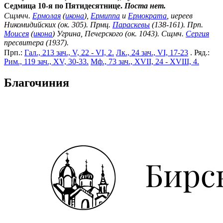
Седмица 10-я по Пятидесятнице.
Поста нет.
Сщмчч.
Ермолая
(
икона
),
Ермиппа
и
Ермократа
, иереев
Никомидийских (ок. 305). Прмц.
Параскевы
(138-161). Прп.
Моисея
(
икона
) Угрина, Печерского (ок. 1043). Сщмч.
Сергия
пресвитера (1937).
Прп.:
Гал., 213 зач., V, 22 - VI, 2.
Лк., 24 зач., VI, 17-23
. Ряд.:
Рим., 119 зач., XV, 30-33.
Мф., 73 зач., XVII, 24 - XVIII, 4.
Благочиния