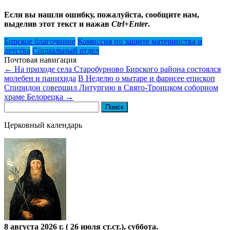
Если вы нашли ошибку, пожалуйста, сообщите нам,
выделив этот текст и нажав
Ctrl+Enter
.
Бирское благочиние
Комиссия по защите материнства и
детства
Социальный отдел
Почтовая навигация
←
На приходе села Старобурново Бирского района состоялся
молебен и панихида
В Неделю о мытаре и фарисее епископ
Спиридон совершил Литургию в Свято-Троицком соборном
храме Белорецка
→
Найти:
Церковный календарь
8 августа 2026 г. ( 26 июля ст.ст.), суббота.