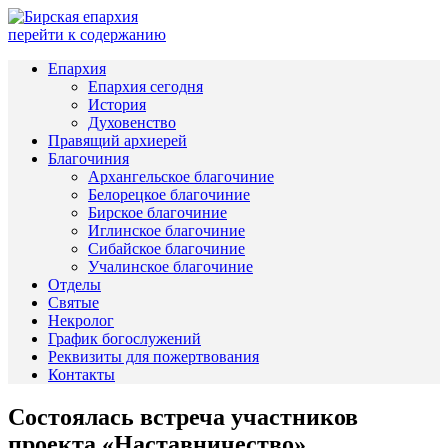
перейти к содержанию
Епархия
Епархия сегодня
История
Духовенство
Правящий архиерей
Благочиния
Архангельское благочиние
Белорецкое благочиние
Бирское благочиние
Иглинское благочиние
Сибайское благочиние
Учалинское благочиние
Отделы
Святые
Некролог
График богослужений
Реквизиты для пожертвования
Контакты
Состоялась встреча участников
проекта «Наставничество»