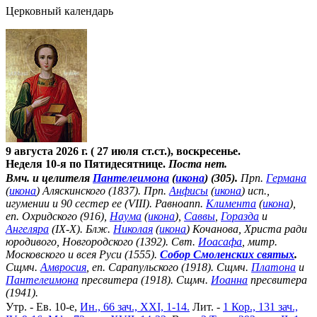
Церковный календарь
9 августа 2026 г. ( 27 июля ст.ст.), воскресенье.
Неделя 10-я по Пятидесятнице.
Поста нет.
Вмч. и целителя
Пантелеимона
(
икона
) (305).
Прп.
Германа
(
икона
) Аляскинского (1837). Прп.
Анфисы
(
икона
) исп.,
игумении и 90 сестер ее (VIII). Равноапп.
Климента
(
икона
),
еп. Охридского (916),
Наума
(
икона
),
Саввы
,
Горазда
и
Ангеляра
(IX-X). Блж.
Николая
(
икона
) Кочанова, Христа ради
юродивого, Новгородского (1392). Свт.
Иоасафа
, митр.
Московского и всея Руси (1555).
Собор Смоленских святых
.
Сщмч.
Амвросия
, еп. Сарапульского (1918). Сщмч.
Платона
и
Пантелеимона
пресвитера (1918). Сщмч.
Иоанна
пресвитера
(1941).
Утр. - Ев. 10-е,
Ин., 66 зач., XXI, 1-14.
Лит. -
1 Кор., 131 зач.,