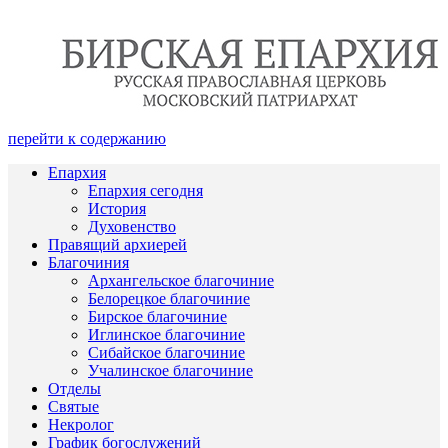
перейти к содержанию
Епархия
Епархия сегодня
История
Духовенство
Правящий архиерей
Благочиния
Архангельское благочиние
Белорецкое благочиние
Бирское благочиние
Иглинское благочиние
Сибайское благочиние
Учалинское благочиние
Отделы
Святые
Некролог
График богослужений