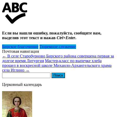
Если вы нашли ошибку, пожалуйста, сообщите нам,
выделив этот текст и нажав
Ctrl+Enter
.
Бирское благочиние
Тюремное служение
Почтовая навигация
←
В селе Старобурново Бирского района совершена первая за
долгое время Литургия
Мастер-класс по выпечке хлеба
прошел в воскресной школе Михаило-Архангельского храма
села Иглино
→
Найти:
Церковный календарь