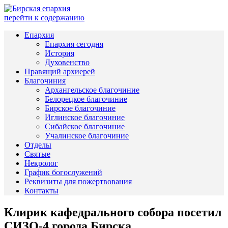
перейти к содержанию
Епархия
Епархия сегодня
История
Духовенство
Правящий архиерей
Благочиния
Архангельское благочиние
Белорецкое благочиние
Бирское благочиние
Иглинское благочиние
Сибайское благочиние
Учалинское благочиние
Отделы
Святые
Некролог
График богослужений
Реквизиты для пожертвования
Контакты
Клирик кафедрального собора посетил
СИЗО-4 города Бирска