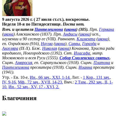
9 августа 2026 г. ( 27 июля ст.ст.), воскресенье.
Неделя 10-я по Пятидесятнице.
Поста нет.
Вмч. и целителя
Пантелеимона
(
икона
) (305).
Прп.
Германа
(
икона
) Аляскинского (1837). Прп.
Анфисы
(
икона
) исп.,
игумении и 90 сестер ее (VIII). Равноапп.
Климента
(
икона
),
еп. Охридского (916),
Наума
(
икона
),
Саввы
,
Горазда
и
Ангеляра
(IX-X). Блж.
Николая
(
икона
) Кочанова, Христа ради
юродивого, Новгородского (1392). Свт.
Иоасафа
, митр.
Московского и всея Руси (1555).
Собор Смоленских святых
.
Сщмч.
Амвросия
, еп. Сарапульского (1918). Сщмч.
Платона
и
Пантелеимона
пресвитера (1918). Сщмч.
Иоанна
пресвитера
(1941).
Утр. - Ев. 10-е,
Ин., 66 зач., XXI, 1-14.
Лит. -
1 Кор., 131 зач.,
IV, 9-16.
Мф., 72 зач., XVII, 14-23.
Вмч.:
2 Тим., 292 зач., II, 1-
10.
Ин., 52 зач., XV, 17 - XVI, 2.
Благочиния