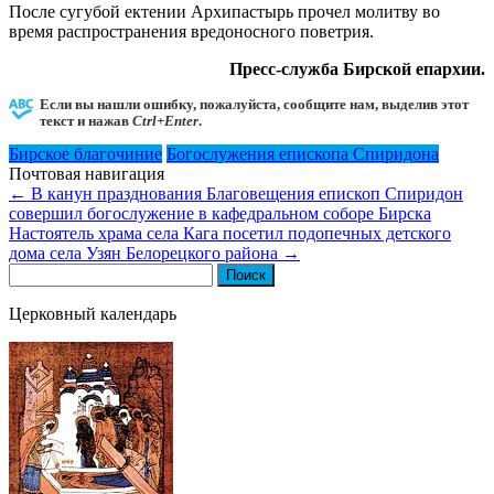
После сугубой ектении Архипастырь прочел молитву во
время распространения вредоносного поветрия.
Пресс-служба Бирской епархии.
Если вы нашли ошибку, пожалуйста, сообщите нам, выделив этот
текст и нажав
Ctrl+Enter
.
Бирское благочиние
Богослужения епископа Спиридона
Почтовая навигация
←
В канун празднования Благовещения епископ Спиридон
совершил богослужение в кафедральном соборе Бирска
Настоятель храма села Кага посетил подопечных детского
дома села Узян Белорецкого района
→
Найти:
Церковный календарь