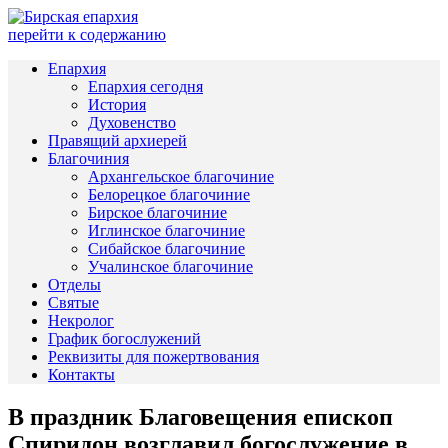
перейти к содержанию
Епархия
Епархия сегодня
История
Духовенство
Правящий архиерей
Благочиния
Архангельское благочиние
Белорецкое благочиние
Бирское благочиние
Иглинское благочиние
Сибайское благочиние
Учалинское благочиние
Отделы
Святые
Некролог
График богослужений
Реквизиты для пожертвования
Контакты
В праздник Благовещения епископ
Спиридон возглавил богослужение в