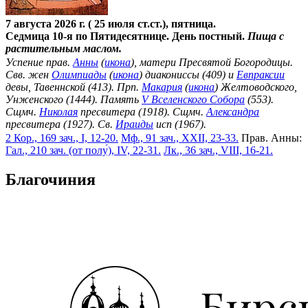
7 августа 2026 г. ( 25 июля ст.ст.), пятница.
Седмица 10-я по Пятидесятнице. День постный.
Пища с
растительным маслом.
Успение прав.
Анны
(
икона
), матери Пресвятой Богородицы.
Свв. жен
Олимпиады
(
икона
) диакониссы (409) и
Евпраксии
девы, Тавеннской (413). Прп.
Макария
(
икона
) Желтоводского,
Унженского (1444). Память
V Вселенского Собора
(553).
Сщмч.
Николая
пресвитера (1918). Сщмч.
Александра
пресвитера (1927). Св.
Ираиды
исп (1967).
2 Кор., 169 зач., I, 12-20.
Мф., 91 зач., XXII, 23-33.
Прав. Анны:
Гал., 210 зач. (от полу́), IV, 22-31.
Лк., 36 зач., VIII, 16-21.
Благочиния