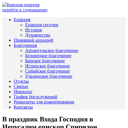
перейти к содержанию
Епархия
Епархия сегодня
История
Духовенство
Правящий архиерей
Благочиния
Архангельское благочиние
Белорецкое благочиние
Бирское благочиние
Иглинское благочиние
Сибайское благочиние
Учалинское благочиние
Отделы
Святые
Некролог
График богослужений
Реквизиты для пожертвования
Контакты
В праздник Входа Господня в
Иерусалим епископ Спиридон