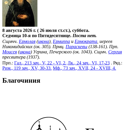
8 августа 2026 г. ( 26 июля ст.ст.), суббота.
Седмица 10-я по Пятидесятнице.
Поста нет.
Сщмчч.
Ермолая
(
икона
),
Ермиппа
и
Ермократа
, иереев
Никомидийских (ок. 305). Прмц.
Параскевы
(138-161). Прп.
Моисея
(
икона
) Угрина, Печерского (ок. 1043). Сщмч.
Сергия
пресвитера (1937).
Прп.:
Гал., 213 зач., V, 22 - VI, 2.
Лк., 24 зач., VI, 17-23
. Ряд.:
Рим., 119 зач., XV, 30-33.
Мф., 73 зач., XVII, 24 - XVIII, 4.
Благочиния