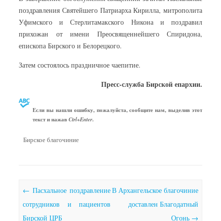
поздравления Святейшего Патриарха Кирилла, митрополита
Уфимского и Стерлитамакского Никона и поздравил
прихожан от имени Преосвященнейшего Спиридона,
епископа Бирского и Белорецкого.
Затем состоялось праздничное чаепитие.
Пресс-служба Бирской епархии.
Если вы нашли ошибку, пожалуйста, сообщите нам, выделив этот
текст и нажав
.
Ctrl+Enter
Бирское благочиние
Почтовая навигация
←
Пасхальное поздравление
В Архангельское благочиние
сотрудников и пациентов
доставлен Благодатный
Бирской ЦРБ
Огонь
→