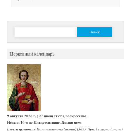
Найти:
Церковный календарь
9 августа 2026 г. ( 27 июля ст.ст.), воскресенье.
Неделя 10-я по Пятидесятнице.
Поста нет.
Вмч. и целителя
Пантелеимона
(
икона
) (305).
Прп.
Германа
(
икона
)