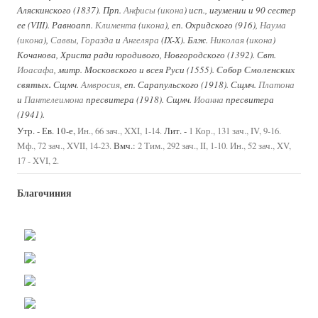
Аляскинского (1837). Прп.
Анфисы
(
икона
) исп., игумении и 90 сестер
ее (VIII). Равноапп.
Климента
(
икона
), еп. Охридского (916),
Наума
(
икона
),
Саввы
,
Горазда
и
Ангеляра
(IX-X). Блж.
Николая
(
икона
)
Кочанова, Христа ради юродивого, Новгородского (1392). Свт.
Иоасафа
, митр. Московского и всея Руси (1555).
Собор Смоленских
святых
.
Сщмч.
Амвросия
, еп. Сарапульского (1918). Сщмч.
Платона
и
Пантелеимона
пресвитера (1918). Сщмч.
Иоанна
пресвитера
(1941).
Утр. - Ев. 10-е,
Лит. -
Ин., 66 зач., XXI, 1-14.
1 Кор., 131 зач., IV, 9-16.
Вмч.:
Мф., 72 зач., XVII, 14-23.
2 Тим., 292 зач., II, 1-10.
Ин., 52 зач., XV,
17 - XVI, 2.
Благочиния