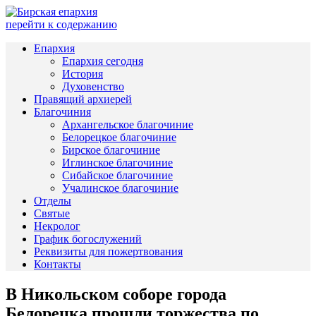
перейти к содержанию
Епархия
Епархия сегодня
История
Духовенство
Правящий архиерей
Благочиния
Архангельское благочиние
Белорецкое благочиние
Бирское благочиние
Иглинское благочиние
Сибайское благочиние
Учалинское благочиние
Отделы
Святые
Некролог
График богослужений
Реквизиты для пожертвования
Контакты
В Никольском соборе города
Белорецка прошли торжества по