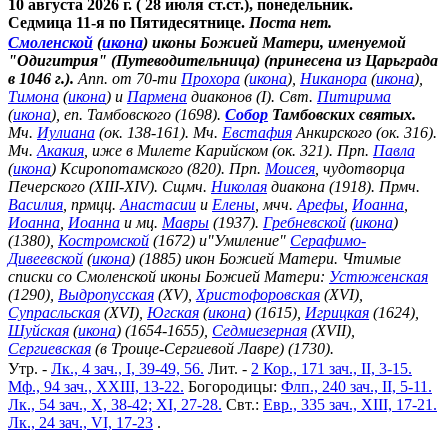
10 августа 2026 г. ( 28 июля ст.ст.), понедельник.
Седмица 11-я по Пятидесятнице.
Поста нет.
Смоленской
(
икона
) иконы Божией Матери, именуемой
"Одигитрия" (Путеводительница) (принесена из Царьграда
в 1046 г.).
Апп. от 70-ти
Прохора
(
икона
),
Никанора
(
икона
),
Тимона
(
икона
) и
Пармена
диаконов (I). Свт.
Питирима
(
икона
), еп. Тамбовского (1698).
Собор
Тамбовских святых.
Мч.
Иулиана
(ок. 138-161). Мч.
Евстафия
Анкирского (ок. 316).
Мч.
Акакия
, иже в Милете Карийском (ок. 321). Прп.
Павла
(
икона
) Ксиропотамского (820). Прп.
Моисея
, чудотворца
Печерского (XIII-XIV). Сщмч.
Николая
диакона (1918). Прмч.
Василия
, прмцц.
Анастасии
и
Елены
, мчч.
Арефы
,
Иоанна
,
Иоанна
,
Иоанна
и мц.
Мавры
(1937).
Гребневской
(
икона
)
(1380),
Костромской
(1672) и"Умиление"
Серафимо-
Дивеевской
(
икона
) (1885) икон Божией Матери. Чтимые
списки со Смоленской иконы Божией Матери:
Устюженская
(1290),
Выдропусская
(XV),
Христофоровская
(XVI),
Супрасльская
(XVI),
Югская
(
икона
) (1615),
Игрицкая
(1624),
Шуйская
(
икона
) (1654-1655),
Седмиезерная
(XVII),
Сергиевская
(в Троице-Сергиевой Лавре) (1730).
Утр. -
Лк., 4 зач., I, 39-49, 56.
Лит. -
2 Кор., 171 зач., II, 3-15.
Мф., 94 зач., XXIII, 13-22.
Богородицы:
Флп., 240 зач., II, 5-11.
Лк., 54 зач., X, 38-42; XI, 27-28.
Свт.:
Евр., 335 зач., XIII, 17-21.
Лк., 24 зач., VI, 17-23
.