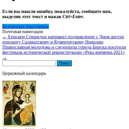
Если вы нашли ошибку, пожалуйста, сообщите нам,
выделив этот текст и нажав
Ctrl+Enter
.
Белорецкое благочиние
Почтовая навигация
←
Епископ Спиридон направил поздравление с Днем ангела
епископу Салаватскому и Кумертаускому Николаю
Православная молодежь и следопыты города Бирска посетили
фестиваль исторической реконструкции «Река времени-2021»
→
Найти:
Церковный календарь