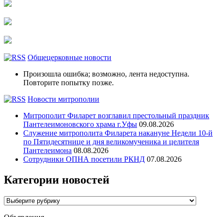
Общецерковные новости
Произошла ошибка; возможно, лента недоступна.
Повторите попытку позже.
Новости митрополии
Митрополит Филарет возглавил престольный праздник
Пантелеимоновского храма г.Уфы
09.08.2026
Служение митрополита Филарета накануне Недели 10-й
по Пятидесятнице и дня великомученика и целителя
Пантелеимона
08.08.2026
Сотрудники ОПНА посетили РКНД
07.08.2026
Категории новостей
Категории
новостей