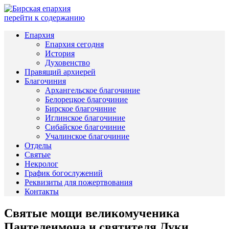
перейти к содержанию
Епархия
Епархия сегодня
История
Духовенство
Правящий архиерей
Благочиния
Архангельское благочиние
Белорецкое благочиние
Бирское благочиние
Иглинское благочиние
Сибайское благочиние
Учалинское благочиние
Отделы
Святые
Некролог
График богослужений
Реквизиты для пожертвования
Контакты
Святые мощи великомученика
Пантелеимона и святителя Луки