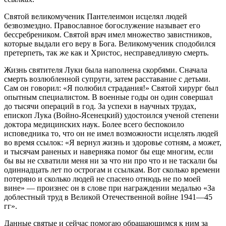
Святой великомученик Пантелеимон исцелял людей
безвозмездно. Православное богослужение называет его
бессребреником. Святой врач имел множество завистников,
которые выдали его веру в Бога. Великомученик сподобился
претерпеть, так же как и Христос, несправедливую смерть.
Жизнь святителя Луки была наполнена скорбями. Сначала
смерть возлюбленной супруги, затем расставание с детьми.
Сам он говорил: «Я полюбил страдания!» Святой хирург был
опытным специалистом. В военные годы он один совершал
до тысячи операций в год. За успехи в научных трудах,
епископ Лука (Войно-Ясенецкий) удостоился ученой степени
доктора медицинских наук. Более всего беспокоило
исповедника то, что он не имел возможности исцелять людей
во время ссылок: «Я вернул жизнь и здоровье сотням, а может,
и тысячам раненых и наверняка помог бы еще многим, если
бы вы не схватили меня ни за что ни про что и не таскали бы
одиннадцать лет по острогам и ссылкам. Вот сколько времени
потеряно и сколько людей не спасено отнюдь не по моей
вине» — произнес он в слове при награждении медалью «За
доблестный труд в Великой Отечественной войне 1941—45
гг».
Данные святые и сейчас помогаю обращающимся к ним за