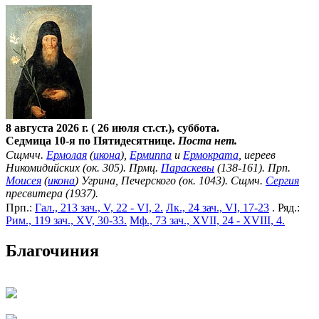
8 августа 2026 г. ( 26 июля ст.ст.), суббота.
Седмица 10-я по Пятидесятнице.
Поста нет.
Сщмчч.
Ермолая
(
икона
),
Ермиппа
и
Ермократа
, иереев
Никомидийских (ок. 305). Прмц.
Параскевы
(138-161). Прп.
Моисея
(
икона
) Угрина, Печерского (ок. 1043). Сщмч.
Сергия
пресвитера (1937).
Прп.:
Гал., 213 зач., V, 22 - VI, 2.
Лк., 24 зач., VI, 17-23
. Ряд.:
Рим., 119 зач., XV, 30-33.
Мф., 73 зач., XVII, 24 - XVIII, 4.
Благочиния