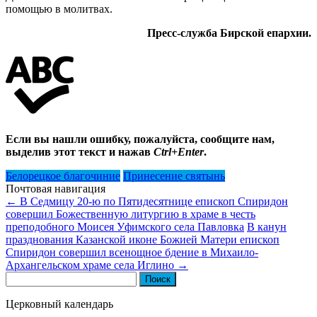
помощью в молитвах.
Пресс-служба Бирской епархии.
Если вы нашли ошибку, пожалуйста, сообщите нам,
выделив этот текст и нажав
Ctrl+Enter
.
Белорецкое благочиние
Принесение святынь
Почтовая навигация
←
В Седмицу 20-ю по Пятидесятнице епископ Спиридон
совершил Божественную литургию в храме в честь
преподобного Моисея Уфимского села Павловка
В канун
празднования Казанской иконе Божией Матери епископ
Спиридон совершил всенощное бдение в Михаило-
Архангельском храме села Иглино
→
Найти:
Церковный календарь