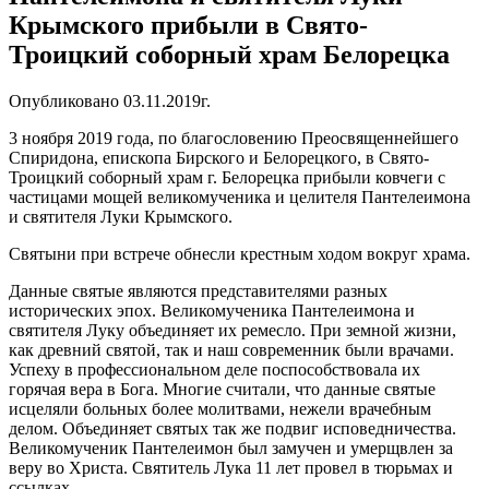
Крымского прибыли в Свято-
Троицкий соборный храм Белорецка
Опубликовано 03.11.2019г.
3 ноября 2019 года, по благословению Преосвященнейшего
Спиридона, епископа Бирского и Белорецкого, в Свято-
Троицкий соборный храм г. Белорецка прибыли ковчеги с
частицами мощей великомученика и целителя Пантелеимона
и святителя Луки Крымского.
Святыни при встрече обнесли крестным ходом вокруг храма.
Данные святые являются представителями разных
исторических эпох. Великомученика Пантелеимона и
святителя Луку объединяет их ремесло. При земной жизни,
как древний святой, так и наш современник были врачами.
Успеху в профессиональном деле поспособствовала их
горячая вера в Бога. Многие считали, что данные святые
исцеляли больных более молитвами, нежели врачебным
делом. Объединяет святых так же подвиг исповедничества.
Великомученик Пантелеимон был замучен и умерщвлен за
веру во Христа. Святитель Лука 11 лет провел в тюрьмах и
ссылках.