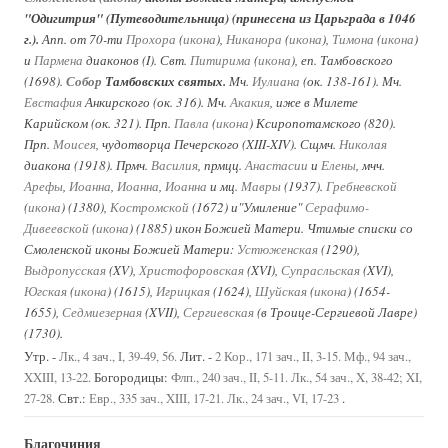
"Одигитрия" (Путеводительница) (принесена из Царьграда в 1046
г.).
Апп. от 70-ти
Прохора
(
икона
),
Никанора
(
икона
),
Тимона
(
икона
)
и
Пармена
диаконов (I). Свт.
Питирима
(
икона
), еп. Тамбовского
(1698).
Собор
Тамбовских святых.
Мч.
Иулиана
(ок. 138-161). Мч.
Евстафия
Анкирского (ок. 316). Мч.
Акакия
, иже в Милете
Карийском (ок. 321). Прп.
Павла
(
икона
) Ксиропотамского (820).
Прп.
Моисея
, чудотворца Печерского (XIII-XIV). Сщмч.
Николая
диакона (1918). Прмч.
Василия
, прмцц.
Анастасии
и
Елены
, мчч.
Арефы
,
Иоанна
,
Иоанна
,
Иоанна
и мц.
Мавры
(1937).
Гребневской
(
икона
) (1380),
Костромской
(1672) и"Умиление"
Серафимо-
Дивеевской
(
икона
) (1885) икон Божией Матери. Чтимые списки со
Смоленской иконы Божией Матери:
Устюженская
(1290),
Выдропусская
(XV),
Христофоровская
(XVI),
Супрасльская
(XVI),
Югская
(
икона
) (1615),
Игрицкая
(1624),
Шуйская
(
икона
) (1654-
1655),
Седмиезерная
(XVII),
Сергиевская
(в Троице-Сергиевой Лавре)
(1730).
Утр. -
Лит. -
Лк., 4 зач., I, 39-49, 56.
2 Кор., 171 зач., II, 3-15.
Мф., 94 зач.,
Богородицы:
XXIII, 13-22.
Флп., 240 зач., II, 5-11.
Лк., 54 зач., X, 38-42; XI,
Свт.:
.
27-28.
Евр., 335 зач., XIII, 17-21.
Лк., 24 зач., VI, 17-23
Благочиния