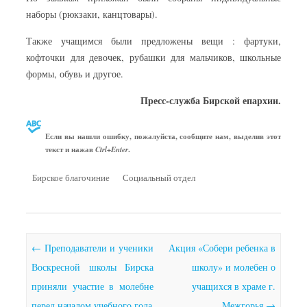
наборы (рюкзаки, канцтовары).
Также учащимся были предложены вещи : фартуки,
кофточки для девочек, рубашки для мальчиков, школьные
формы, обувь и другое.
Пресс-служба Бирской епархии.
Если вы нашли ошибку, пожалуйста, сообщите нам, выделив этот
текст и нажав
.
Ctrl+Enter
Бирское благочиние
Социальный отдел
Почтовая навигация
←
Преподаватели и ученики
Акция «Собери ребенка в
Воскресной школы Бирска
школу» и молебен о
приняли участие в молебне
учащихся в храме г.
перед началом учебного года
Межгорья
→