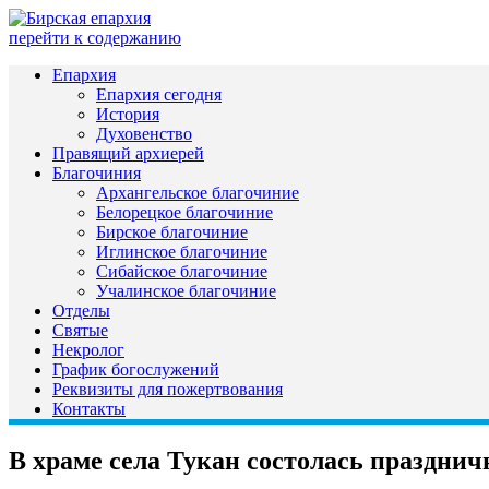
перейти к содержанию
Епархия
Епархия сегодня
История
Духовенство
Правящий архиерей
Благочиния
Архангельское благочиние
Белорецкое благочиние
Бирское благочиние
Иглинское благочиние
Сибайское благочиние
Учалинское благочиние
Отделы
Святые
Некролог
График богослужений
Реквизиты для пожертвования
Контакты
В храме села Тукан состолась праздни