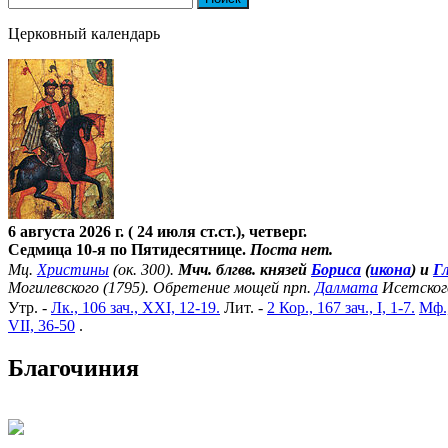
Церковный календарь
6 августа 2026 г. ( 24 июля ст.ст.), четверг.
Седмица 10-я по Пятидесятнице.
Поста нет.
Мц.
Христины
(ок. 300).
Мчч. блгвв. князей
Бориса
(
икона
) и
Г
Могилевского (1795). Обретение мощей прп.
Далмата
Исетског
Утр. -
Лк., 106 зач., XXI, 12-19.
Лит. -
2 Кор., 167 зач., I, 1-7.
Мф.,
VII, 36-50
.
Благочиния