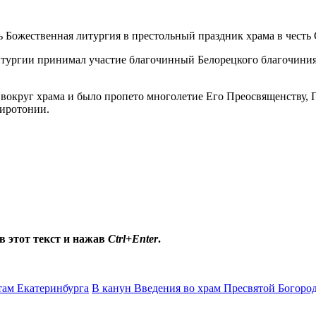
ась Божественная литургия в престольный праздник храма в чест
итургии принимал участие благочинный Белорецкого благочини
 вокруг храма и было пропето многолетие Его Преосвященству
хиротонии.
в этот текст и нажав
Ctrl+Enter
.
там Екатеринбурга
В канун Введения во храм Пресвятой Богоро