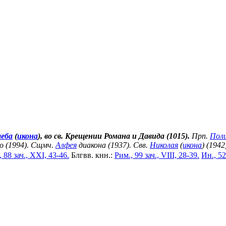
леба
(
икона
), во св. Крещении Романа и Давида (1015).
Прп.
Пол
о (1994). Сщмч.
Алфея
диакона (1937). Свв.
Николая
(
икона
) (1942
 88 зач., XXI, 43-46.
Блгвв. кнн.:
Рим., 99 зач., VIII, 28-39.
Ин., 52