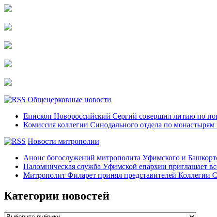
Общецерковные новости
Епископ Новороссийский Сергий совершил литию по по
Комиссия коллегии Синодального отдела по монастырям
Новости митрополии
Анонс богослужений митрополита Уфимского и Башко
Паломническая служба Уфимской епархии приглашает все
Митрополит Филарет принял представителей Коллегии С
Категории новостей
Категории