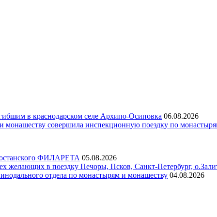
гибшим в краснодарском селе Архипо-Осиповка
06.08.2026
 и монашеству совершила инспекционную поездку по монастыр
ртостанского ФИЛАРЕТА
05.08.2026
х желающих в поездку Печоры, Псков, Санкт-Петербург, о.Зали
инодального отдела по монастырям и монашеству
04.08.2026