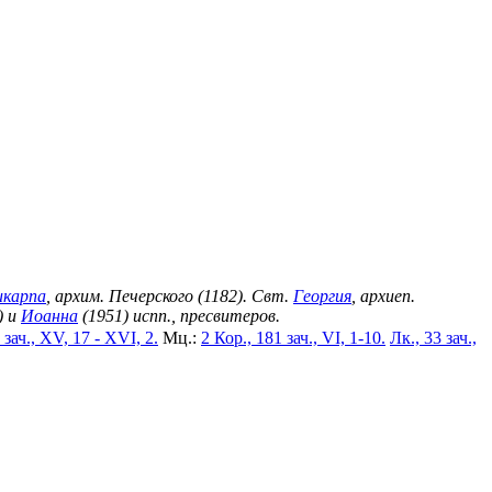
икарпа
, архим. Печерского (1182). Свт.
Георгия
, архиеп.
) и
Иоанна
(1951) испп., пресвитеров.
 зач., XV, 17 - XVI, 2.
Мц.:
2 Кор., 181 зач., VI, 1-10.
Лк., 33 зач.,