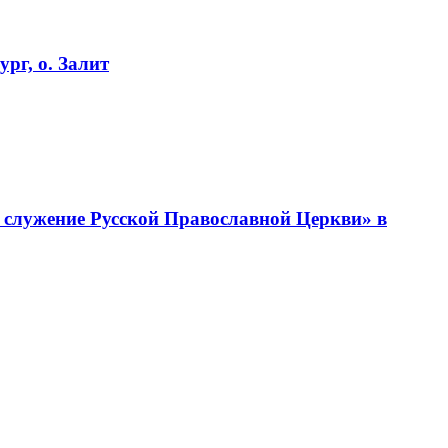
рг, о. Залит
 служение Русской Православной Церкви» в