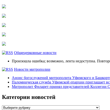
Общецерковные новости
Произошла ошибка; возможно, лента недоступна. Повтор
Новости митрополии
Анонс богослужений митрополита Уфимского и Башко
Паломническая служба Уфимской епархии приглашает все
Митрополит Филарет принял представителей Коллегии С
Категории новостей
Категории