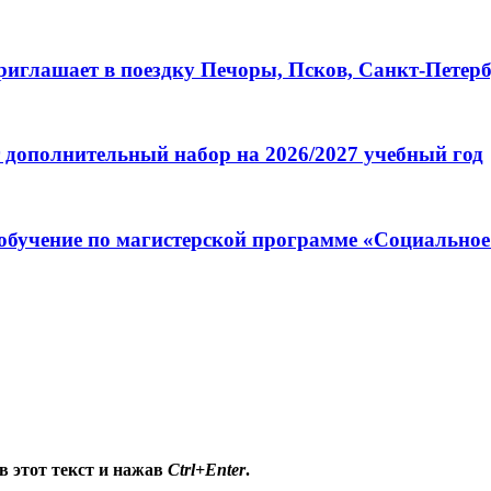
глашает в поездку Печоры, Псков, Санкт-Петербу
 дополнительный набор на 2026/2027 учебный год
обучение по магистерской программе «Социальное
в этот текст и нажав
Ctrl+Enter
.