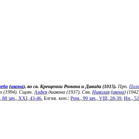
леба
(
икона
), во св. Крещении Романа и Давида (1015).
Прп.
Пол
о (1994). Сщмч.
Алфея
диакона (1937). Свв.
Николая
(
икона
) (1942
 88 зач., XXI, 43-46.
Блгвв. кнн.:
Рим., 99 зач., VIII, 28-39.
Ин., 52