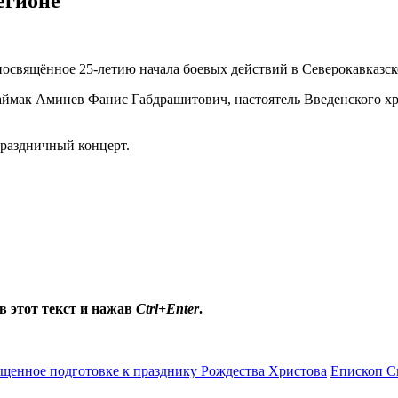
егионе
посвящённое 25-летию начала боевых действий в Северокавказск
аймак Аминев Фанис Габдрашитович, настоятель Введенского хр
раздничный концерт.
в этот текст и нажав
Ctrl+Enter
.
щенное подготовке к празднику Рождества Христова
Епископ С