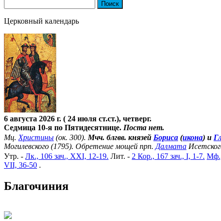
Найти:
Церковный календарь
6 августа 2026 г. ( 24 июля ст.ст.), четверг.
Седмица 10-я по Пятидесятнице.
Поста нет.
Мц.
Христины
(ок. 300).
Мчч. блгвв. князей
Бориса
(
икона
) и
Г
Могилевского (1795). Обретение мощей прп.
Далмата
Исетског
Утр. -
Лк., 106 зач., XXI, 12-19.
Лит. -
2 Кор., 167 зач., I, 1-7.
Мф.,
VII, 36-50
.
Благочиния