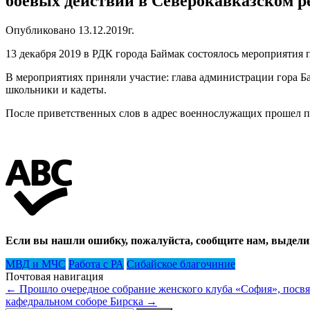
боевых действий в Северокавказском р
Опубликовано 13.12.2019г.
13 декабря 2019 в РДК города Баймак состоялось мероприятия 
В мероприятиях приняли участие: глава администрации гора Б
школьники и кадеты.
После приветственных слов в адрес военнослужащих прошел п
Если вы нашли ошибку, пожалуйста, сообщите нам, выдели
МВД и МЧС
Работа с РА
Сибайское благочиние
Почтовая навигация
←
Прошло очередное собрание женского клуба «София», посвя
кафедральном соборе Бирска
→