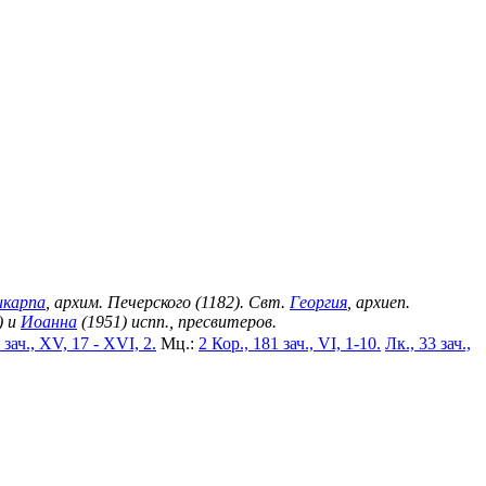
икарпа
, архим. Печерского (1182). Свт.
Георгия
, архиеп.
) и
Иоанна
(1951) испп., пресвитеров.
 зач., XV, 17 - XVI, 2.
Мц.:
2 Кор., 181 зач., VI, 1-10.
Лк., 33 зач.,