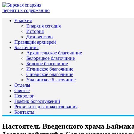
перейти к содержанию
Епархия
Епархия сегодня
История
Духовенство
Правящий архиерей
Благочиния
Архангельское благочиние
Белорецкое благочиние
Бирское благочиние
Иглинское благочиние
Сибайское благочиние
Учалинское благочиние
Отделы
Святые
Некролог
График богослужений
Реквизиты для пожертвования
Контакты
Настоятель Введенского храма Баймак