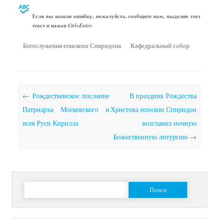
Если вы нашли ошибку, пожалуйста, сообщите нам, выделив этот
текст и нажав
.
Ctrl+Enter
Богослужения епископа Спиридона
Кафедральный собор
Почтовая навигация
←
Рождественское послание
В праздник Рождества
Патриарха Московского и
Христова епископ Спиридон
всея Руси Кирилла
возглавил ночную
Божественную литургию
→
Найти: