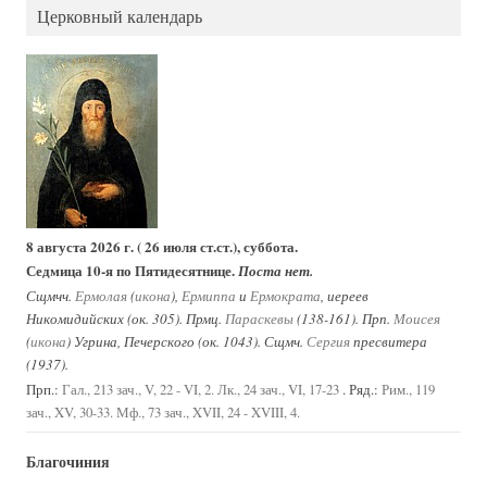
Церковный календарь
8 августа 2026 г. ( 26 июля ст.ст.), суббота.
Седмица 10-я по Пятидесятнице.
Поста нет.
Сщмчч.
Ермолая
(
икона
),
Ермиппа
и
Ермократа
, иереев
Никомидийских (ок. 305). Прмц.
Параскевы
(138-161). Прп.
Моисея
(
икона
) Угрина, Печерского (ок. 1043). Сщмч.
Сергия
пресвитера
(1937).
Прп.:
. Ряд.:
Гал., 213 зач., V, 22 - VI, 2.
Лк., 24 зач., VI, 17-23
Рим., 119
зач., XV, 30-33.
Мф., 73 зач., XVII, 24 - XVIII, 4.
Благочиния