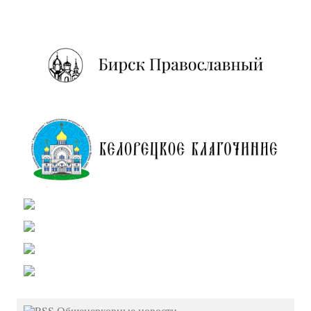
Общецерковные новости