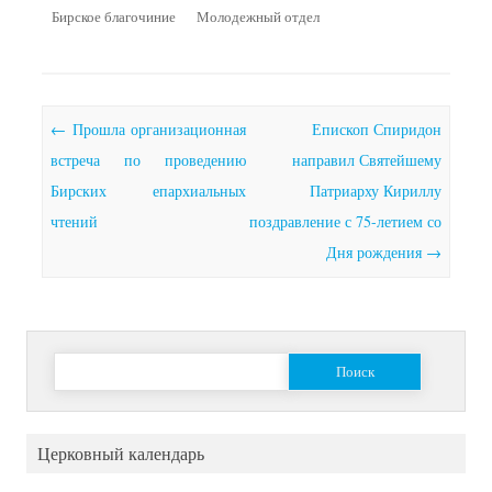
Бирское благочиние
Молодежный отдел
Почтовая навигация
←
Прошла организационная
Епископ Спиридон
встреча по проведению
направил Святейшему
Бирских епархиальных
Патриарху Кириллу
чтений
поздравление с 75-летием со
Дня рождения
→
Найти:
Церковный календарь