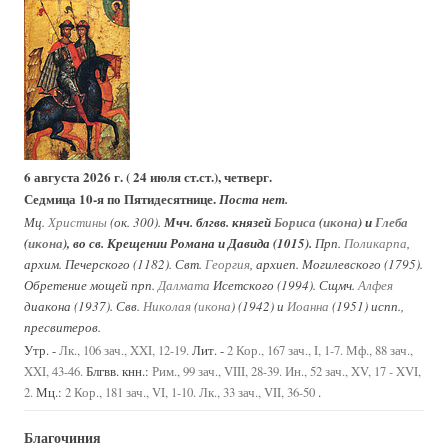
6 августа 2026 г. ( 24 июля ст.ст.), четверг.
Седмица 10-я по Пятидесятнице.
Поста нет.
Мц.
Христины
(ок. 300).
Мчч. блгвв. князей
Бориса
(
икона
) и
Глеба
(
икона
), во св. Крещении Романа и Давида (1015).
Прп.
Поликарпа
,
архим. Печерского (1182). Свт.
Георгия
, архиеп. Могилевского (1795).
Обретение мощей прп.
Далмата
Исетского (1994). Сщмч.
Алфея
диакона (1937). Свв.
Николая
(
икона
) (1942) и
Иоанна
(1951) испп.,
пресвитеров.
Утр. -
Лит. -
Лк., 106 зач., XXI, 12-19.
2 Кор., 167 зач., I, 1-7.
Мф., 88 зач.,
Блгвв. кнн.:
XXI, 43-46.
Рим., 99 зач., VIII, 28-39.
Ин., 52 зач., XV, 17 - XVI,
Мц.:
.
2.
2 Кор., 181 зач., VI, 1-10.
Лк., 33 зач., VII, 36-50
Благочиния