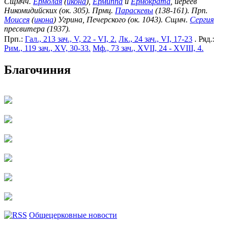
Сщмчч.
Ермолая
(
икона
),
Ермиппа
и
Ермократа
, иереев
Никомидийских (ок. 305). Прмц.
Параскевы
(138-161). Прп.
Моисея
(
икона
) Угрина, Печерского (ок. 1043). Сщмч.
Сергия
пресвитера (1937).
Прп.:
Гал., 213 зач., V, 22 - VI, 2.
Лк., 24 зач., VI, 17-23
. Ряд.:
Рим., 119 зач., XV, 30-33.
Мф., 73 зач., XVII, 24 - XVIII, 4.
Благочиния
Общецерковные новости