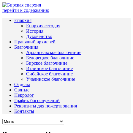
перейти к содержанию
Епархия
Епархия сегодня
История
Духовенство
Правящий архиерей
Благочиния
Архангельское благочиние
Белорецкое благочиние
Бирское благочиние
Иглинское благочиние
Сибайское благочиние
Учалинское благочиние
Отделы
Святые
Некролог
График богослужений
Реквизиты для пожертвования
Контакты