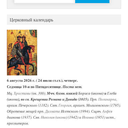
Церковный календарь
6 августа 2026 г. ( 24 июля ст.ст.), четверг.
Седмица 10-я по Пятидесятнице.
Поста нет.
Мц.
Христины
(ок. 300).
Мчч. блгвв. князей
Бориса
(
икона
) и
Глеба
(
икона
), во св. Крещении Романа и Давида (1015).
Прп.
Поликарпа
,
архим. Печерского (1182). Свт.
Георгия
, архиеп. Могилевского (1795).
Обретение мощей прп.
Далмата
Исетского (1994). Сщмч.
Алфея
диакона (1937). Свв.
Николая
(
икона
) (1942) и
Иоанна
(1951) испп.,
пресвитеров.