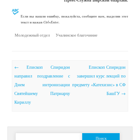
Если вы нашли ошибку, пожалуйста, сообщите нам, выделив этот
текст и нажав
.
Ctrl+Enter
Молодежный отдел
Учалинское благочиние
Почтовая навигация
←
Епископ Спиридон
Епископ Спиридон
направил поздравление с
завершил курс лекций по
Днем интронизации
предмету «Катехизис» в СФ
Святейшему Патриарху
БашГУ
→
Кириллу
Найти: