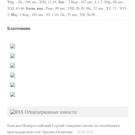
Утр. -
Лит. -
Лк., 106 зач., XXI, 12-19.
2 Кор., 167 зач., I, 1-7.
Мф., 88 зач.,
Блгвв. кнн.:
XXI, 43-46.
Рим., 99 зач., VIII, 28-39.
Ин., 52 зач., XV, 17 - XVI,
Мц.:
.
2.
2 Кор., 181 зач., VI, 1-10.
Лк., 33 зач., VII, 36-50
Благочиния
Общецерковные новости
Епископ Новороссийский Сергий совершил литию по погибшим в
краснодарском селе Архипо-Осиповка
06.08.2026