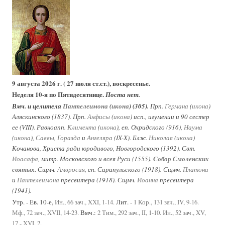
9 августа 2026 г. ( 27 июля ст.ст.), воскресенье.
Неделя 10-я по Пятидесятнице.
Поста нет.
Вмч. и целителя
Пантелеимона
(
икона
) (305).
Прп.
Германа
(
икона
)
Аляскинского (1837). Прп.
Анфисы
(
икона
) исп., игумении и 90 сестер
ее (VIII). Равноапп.
Климента
(
икона
), еп. Охридского (916),
Наума
(
икона
),
Саввы
,
Горазда
и
Ангеляра
(IX-X). Блж.
Николая
(
икона
)
Кочанова, Христа ради юродивого, Новгородского (1392). Свт.
Иоасафа
, митр. Московского и всея Руси (1555).
Собор Смоленских
святых
.
Сщмч.
Амвросия
, еп. Сарапульского (1918). Сщмч.
Платона
и
Пантелеимона
пресвитера (1918). Сщмч.
Иоанна
пресвитера
(1941).
Утр. - Ев. 10-е,
Лит. -
Ин., 66 зач., XXI, 1-14.
1 Кор., 131 зач., IV, 9-16.
Вмч.:
Мф., 72 зач., XVII, 14-23.
2 Тим., 292 зач., II, 1-10.
Ин., 52 зач., XV,
17 - XVI, 2.