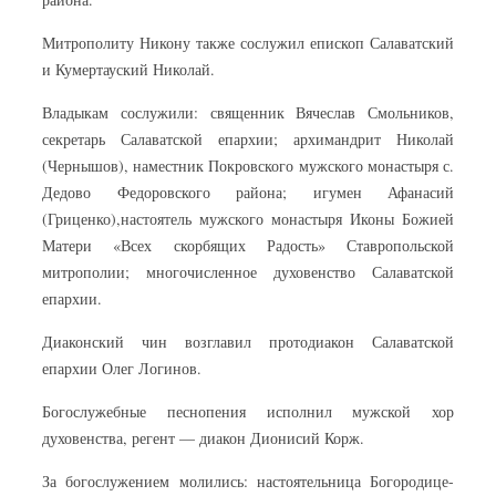
Митрополиту Никону также сослужил епископ Салаватский
и Кумертауский Николай.
Владыкам сослужили: священник Вячеслав Смольников,
секретарь Салаватской епархии; архимандрит Николай
(Чернышов), наместник Покровского мужского монастыря с.
Дедово Федоровского района; игумен Афанасий
(Гриценко),настоятель мужского монастыря Иконы Божией
Матери «Всех скорбящих Радость» Ставропольской
митрополии; многочисленное духовенство Салаватской
епархии.
Диаконский чин возглавил протодиакон Салаватской
епархии Олег Логинов.
Богослужебные песнопения исполнил мужской хор
духовенства, регент — диакон Дионисий Корж.
За богослужением молились: настоятельница Богородице-