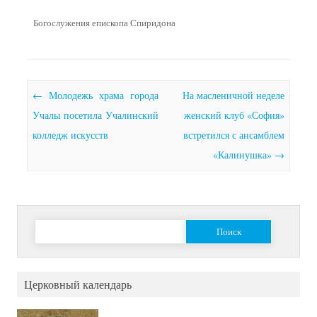
Богослужения епископа Спиридона
Почтовая навигация
←
Молодежь храма города
На масленичной неделе
Учалы посетила Учалинский
женский клуб «София»
колледж искусств
встретился с ансамблем
«Калинушка»
→
Найти:
Церковный календарь