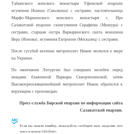
Табынского женского монастыря Уфимской епархии
игумения Иоанна (Смолкина) с сестрами, настоятельница
Марфо-Мариинского женского монастыря с. Ира
Салаватской епархии схиигумения Серафима (Мишура) с
сестрами, старшая сестра Варваринского скита монахиня
Вера (Ионова), игумения Евтропия (Москалец) с сестрами.
После сугубой ектении митрополит Никон молился о мире
на Украине.
По окончании Литургии был совершен молебен перед
мощами блаженной Варвары Скворчихинской, затем
Высокопреосвященнейший митрополит Никон обратился к
верующим с проповедью.
Пресс-служба Бирской епархии по информации сайта
Салаватской епархии.
Если вы нашли ошибку, пожалуйста, сообщите нам, выделив этот
текст и нажав
.
Ctrl+Enter