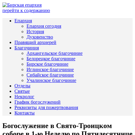
перейти к содержанию
Епархия
Епархия сегодня
История
Духовенство
Правящий архиерей
Благочиния
Архангельское благочиние
Белорецкое благочиние
Бирское благочиние
Иглинское благочиние
Сибайское благочиние
Учалинское благочиние
Отделы
Святые
Некролог
График богослужений
Реквизиты для пожертвования
Контакты
Богослужение в Свято-Троицком
соборе в 1-ю Неделю по Пятидесятнице