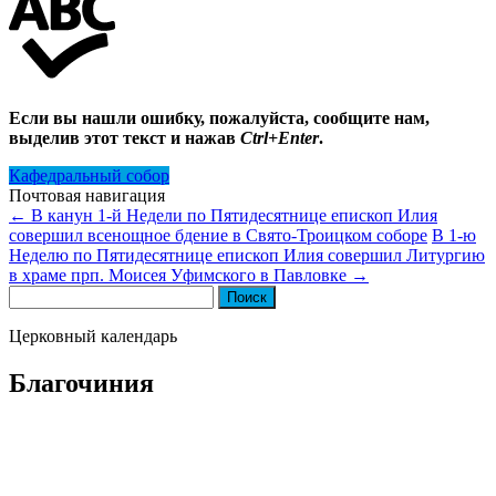
Если вы нашли ошибку, пожалуйста, сообщите нам,
выделив этот текст и нажав
Ctrl+Enter
.
Кафедральный собор
Почтовая навигация
←
В канун 1-й Недели по Пятидесятнице епископ Илия
совершил всенощное бдение в Свято-Троицком соборе
В 1-ю
Неделю по Пятидесятнице епископ Илия совершил Литургию
в храме прп. Моисея Уфимского в Павловке
→
Найти:
Церковный календарь
Благочиния