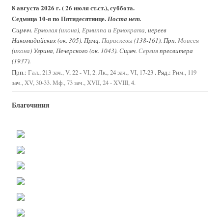
8 августа 2026 г. ( 26 июля ст.ст.), суббота.
Седмица 10-я по Пятидесятнице.
Поста нет.
Сщмчч.
Ермолая
(
икона
),
Ермиппа
и
Ермократа
, иереев
Никомидийских (ок. 305). Прмц.
Параскевы
(138-161). Прп.
Моисея
(
икона
) Угрина, Печерского (ок. 1043). Сщмч.
Сергия
пресвитера
(1937).
Прп.:
. Ряд.:
Гал., 213 зач., V, 22 - VI, 2.
Лк., 24 зач., VI, 17-23
Рим., 119
зач., XV, 30-33.
Мф., 73 зач., XVII, 24 - XVIII, 4.
Благочиния