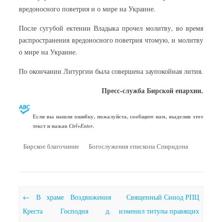
вредоносного поветрия и о мире на Украине.
После сугубой ектении Владыка прочел молитву, во время
распространения вредоносного поветрия чтомую, и молитву
о мире на Украине.
По окончании Литургии была совершена заупокойная лития.
Пресс-служба Бирской епархии.
Если вы нашли ошибку, пожалуйста, сообщите нам, выделив этот
текст и нажав
.
Ctrl+Enter
Бирское благочиние
Богослужения епископа Спиридона
Почтовая навигация
←
В храме Воздвижения
Священный Синод РПЦ
Креста Господня д.
изменил титулы правящих