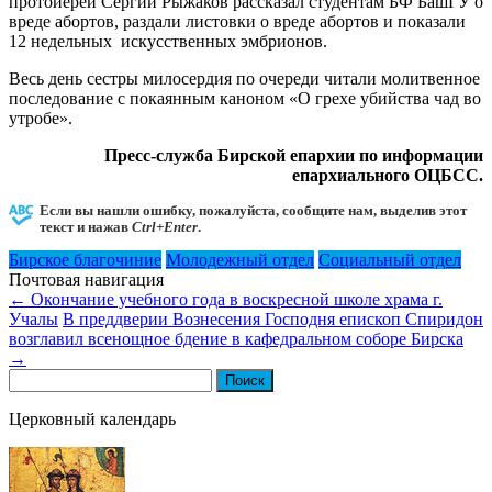
протоиерей Сергий Рыжаков рассказал студентам БФ БашГУ о
вреде абортов, раздали листовки о вреде абортов и показали
12 недельных искусственных эмбрионов.
Весь день сестры милосердия по очереди читали молитвенное
последование с покаянным каноном «О грехе убийства чад во
утробе».
Пресс-служба Бирской епархии по информации
епархиального ОЦБСС.
Если вы нашли ошибку, пожалуйста, сообщите нам, выделив этот
текст и нажав
Ctrl+Enter
.
Бирское благочиние
Молодежный отдел
Социальный отдел
Почтовая навигация
←
Окончание учебного года в воскресной школе храма г.
Учалы
В преддверии Вознесения Господня епископ Спиридон
возглавил всенощное бдение в кафедральном соборе Бирска
→
Найти:
Церковный календарь