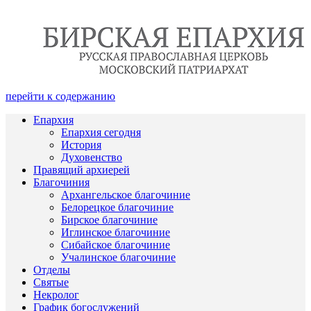
перейти к содержанию
Епархия
Епархия сегодня
История
Духовенство
Правящий архиерей
Благочиния
Архангельское благочиние
Белорецкое благочиние
Бирское благочиние
Иглинское благочиние
Сибайское благочиние
Учалинское благочиние
Отделы
Святые
Некролог
График богослужений