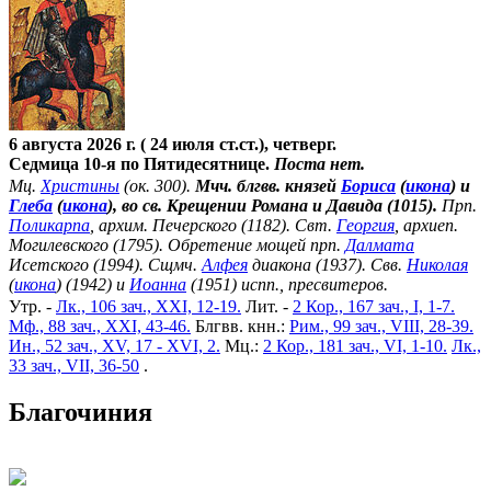
6 августа 2026 г. ( 24 июля ст.ст.), четверг.
Седмица 10-я по Пятидесятнице.
Поста нет.
Мц.
Христины
(ок. 300).
Мчч. блгвв. князей
Бориса
(
икона
) и
Глеба
(
икона
), во св. Крещении Романа и Давида (1015).
Прп.
Поликарпа
, архим. Печерского (1182). Свт.
Георгия
, архиеп.
Могилевского (1795). Обретение мощей прп.
Далмата
Исетского (1994). Сщмч.
Алфея
диакона (1937). Свв.
Николая
(
икона
) (1942) и
Иоанна
(1951) испп., пресвитеров.
Утр. -
Лк., 106 зач., XXI, 12-19.
Лит. -
2 Кор., 167 зач., I, 1-7.
Мф., 88 зач., XXI, 43-46.
Блгвв. кнн.:
Рим., 99 зач., VIII, 28-39.
Ин., 52 зач., XV, 17 - XVI, 2.
Мц.:
2 Кор., 181 зач., VI, 1-10.
Лк.,
33 зач., VII, 36-50
.
Благочиния