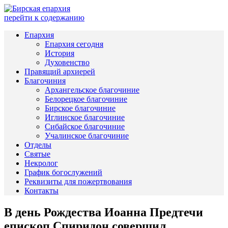
перейти к содержанию
Епархия
Епархия сегодня
История
Духовенство
Правящий архиерей
Благочиния
Архангельское благочиние
Белорецкое благочиние
Бирское благочиние
Иглинское благочиние
Сибайское благочиние
Учалинское благочиние
Отделы
Святые
Некролог
График богослужений
Реквизиты для пожертвования
Контакты
В день Рождества Иоанна Предтечи
епископ Спиридон совершил