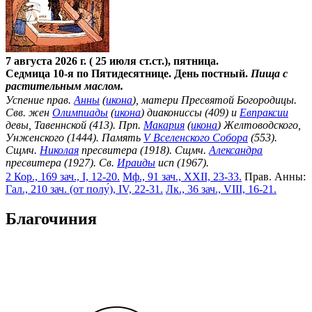
7 августа 2026 г. ( 25 июля ст.ст.), пятница.
Седмица 10-я по Пятидесятнице. День постный.
Пища с
растительным маслом.
Успение прав.
Анны
(
икона
), матери Пресвятой Богородицы.
Свв. жен
Олимпиады
(
икона
) диакониссы (409) и
Евпраксии
девы, Тавеннской (413). Прп.
Макария
(
икона
) Желтоводского,
Унженского (1444). Память
V Вселенского Собора
(553).
Сщмч.
Николая
пресвитера (1918). Сщмч.
Александра
пресвитера (1927). Св.
Ираиды
исп (1967).
2 Кор., 169 зач., I, 12-20.
Мф., 91 зач., XXII, 23-33.
Прав. Анны:
Гал., 210 зач. (от полу́), IV, 22-31.
Лк., 36 зач., VIII, 16-21.
Благочиния