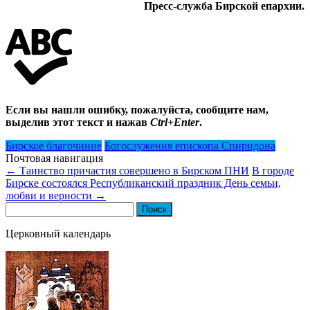
Пресс-служба Бирской епархии.
Если вы нашли ошибку, пожалуйста, сообщите нам,
выделив этот текст и нажав
Ctrl+Enter
.
Бирское благочиние
Богослужения епископа Спиридона
Почтовая навигация
←
Таинство причастия совершено в Бирском ПНИ
В городе
Бирске состоялся Республиканский праздник День семьи,
любви и верности
→
Найти:
Церковный календарь