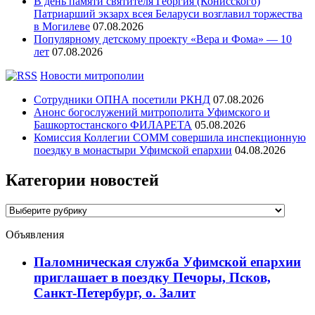
В день памяти святителя Георгия (Конисского)
Патриарший экзарх всея Беларуси возглавил торжества
в Могилеве
07.08.2026
Популярному детскому проекту «Вера и Фома» — 10
лет
07.08.2026
Новости митрополии
Сотрудники ОПНА посетили РКНД
07.08.2026
Анонс богослужений митрополита Уфимского и
Башкортостанского ФИЛАРЕТА
05.08.2026
Комиссия Коллегии СОММ совершила инспекционную
поездку в монастыри Уфимской епархии
04.08.2026
Категории новостей
Категории
новостей
Объявления
Паломническая служба Уфимской епархии
приглашает в поездку Печоры, Псков,
Санкт-Петербург, о. Залит