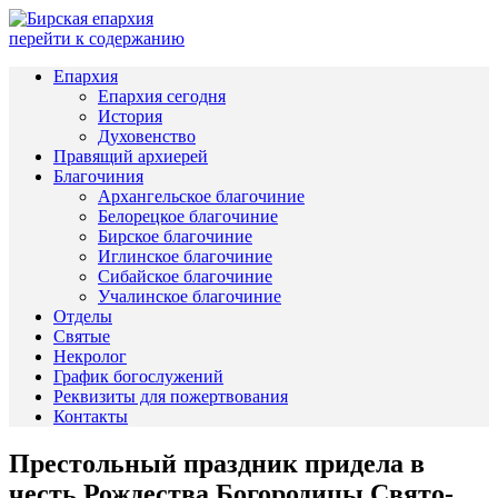
перейти к содержанию
Епархия
Епархия сегодня
История
Духовенство
Правящий архиерей
Благочиния
Архангельское благочиние
Белорецкое благочиние
Бирское благочиние
Иглинское благочиние
Сибайское благочиние
Учалинское благочиние
Отделы
Святые
Некролог
График богослужений
Реквизиты для пожертвования
Контакты
Престольный праздник придела в
честь Рождества Богородицы Свято-