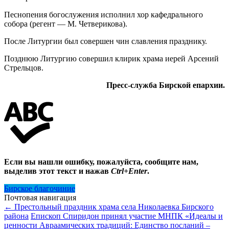
Песнопения богослужения исполнил хор кафедрального
собора (регент — М. Четверикова).
После Литургии был совершен чин славления празднику.
Позднюю Литургию совершил клирик храма иерей Арсений
Стрельцов.
Пресс-служба Бирской епархии.
Если вы нашли ошибку, пожалуйста, сообщите нам,
выделив этот текст и нажав
Ctrl+Enter
.
Бирское благочиние
Почтовая навигация
←
Престольный праздник храма села Николаевка Бирского
района
Епископ Спиридон принял участие МНПК «Идеалы и
ценности Авраамических традиций: Единство посланий –