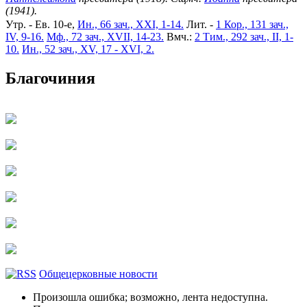
(1941).
Утр. - Ев. 10-е,
Ин., 66 зач., XXI, 1-14.
Лит. -
1 Кор., 131 зач.,
IV, 9-16.
Мф., 72 зач., XVII, 14-23.
Вмч.:
2 Тим., 292 зач., II, 1-
10.
Ин., 52 зач., XV, 17 - XVI, 2.
Благочиния
Общецерковные новости
Произошла ошибка; возможно, лента недоступна.