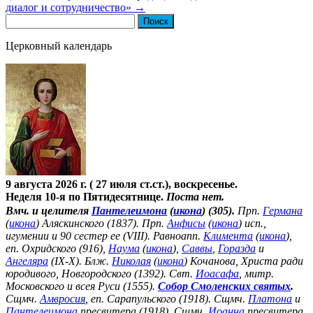
диалог и сотрудничество»
→
Найти:
Церковный календарь
9 августа 2026 г. ( 27 июля ст.ст.), воскресенье.
Неделя 10-я по Пятидесятнице.
Поста нет.
Вмч. и целителя
Пантелеимона
(
икона
) (305).
Прп.
Германа
(
икона
) Аляскинского (1837). Прп.
Анфисы
(
икона
) исп.,
игумении и 90 сестер ее (VIII). Равноапп.
Климента
(
икона
),
еп. Охридского (916),
Наума
(
икона
),
Саввы
,
Горазда
и
Ангеляра
(IX-X). Блж.
Николая
(
икона
) Кочанова, Христа ради
юродивого, Новгородского (1392). Свт.
Иоасафа
, митр.
Московского и всея Руси (1555).
Собор Смоленских святых
.
Сщмч.
Амвросия
, еп. Сарапульского (1918). Сщмч.
Платона
и
Пантелеимона
пресвитера (1918). Сщмч.
Иоанна
пресвитера