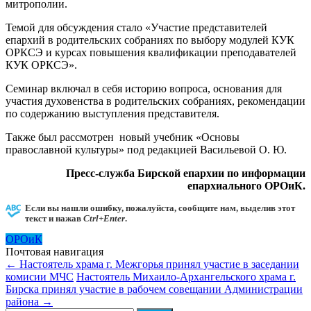
митрополии.
Темой для обсуждения стало «Участие представителей
епархий в родительских собраниях по выбору модулей КУК
ОРКСЭ и курсах повышения квалификации преподавателей
КУК ОРКСЭ».
Семинар включал в себя историю вопроса, основания для
участия духовенства в родительских собраниях, рекомендации
по содержанию выступления представителя.
Также был рассмотрен новый учебник «Основы
православной культуры» под редакцией Васильевой О. Ю.
Пресс-служба Бирской епархии по информации
епархиального ОРОиК.
Если вы нашли ошибку, пожалуйста, сообщите нам, выделив этот
текст и нажав
Ctrl+Enter
.
ОРОиК
Почтовая навигация
←
Настоятель храма г. Межгорья принял участие в заседании
комисии МЧС
Настоятель Михаило-Архангельского храма г.
Бирска принял участие в рабочем совещании Администрации
района
→