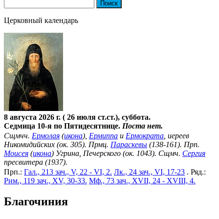
Найти:
Церковный календарь
8 августа 2026 г. ( 26 июля ст.ст.), суббота.
Седмица 10-я по Пятидесятнице.
Поста нет.
Сщмчч.
Ермолая
(
икона
),
Ермиппа
и
Ермократа
, иереев
Никомидийских (ок. 305). Прмц.
Параскевы
(138-161). Прп.
Моисея
(
икона
) Угрина, Печерского (ок. 1043). Сщмч.
Сергия
пресвитера (1937).
Прп.:
Гал., 213 зач., V, 22 - VI, 2.
Лк., 24 зач., VI, 17-23
. Ряд.:
Рим., 119 зач., XV, 30-33.
Мф., 73 зач., XVII, 24 - XVIII, 4.
Благочиния