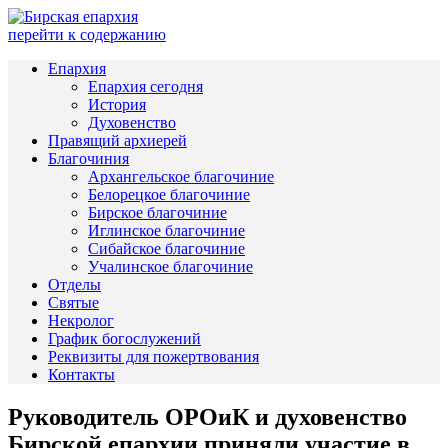
перейти к содержанию
Епархия
Епархия сегодня
История
Духовенство
Правящий архиерей
Благочиния
Архангельское благочиние
Белорецкое благочиние
Бирское благочиние
Иглинское благочиние
Сибайское благочиние
Учалинское благочиние
Отделы
Святые
Некролог
График богослужений
Реквизиты для пожертвования
Контакты
Руководитель ОРОиК и духовенство
Бирской епархии приняли участие в