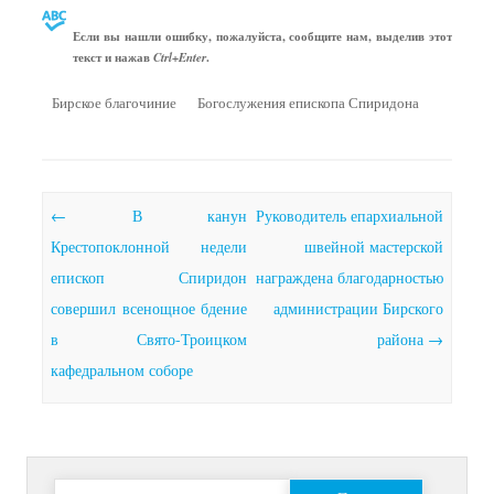
Если вы нашли ошибку, пожалуйста, сообщите нам, выделив этот
текст и нажав
.
Ctrl+Enter
Бирское благочиние
Богослужения епископа Спиридона
Почтовая навигация
←
В канун
Руководитель епархиальной
Крестопоклонной недели
швейной мастерской
епископ Спиридон
награждена благодарностью
совершил всенощное бдение
администрации Бирского
в Свято-Троицком
района
→
кафедральном соборе
Найти: