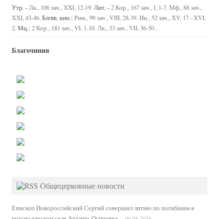
Утр. -
Лит. -
Лк., 106 зач., XXI, 12-19.
2 Кор., 167 зач., I, 1-7.
Мф., 88 зач.,
Блгвв. кнн.:
XXI, 43-46.
Рим., 99 зач., VIII, 28-39.
Ин., 52 зач., XV, 17 - XVI,
Мц.:
.
2.
2 Кор., 181 зач., VI, 1-10.
Лк., 33 зач., VII, 36-50
Благочиния
Общецерковные новости
Епископ Новороссийский Сергий совершил литию по погибшим в
краснодарском селе Архипо-Осиповка
06.08.2026