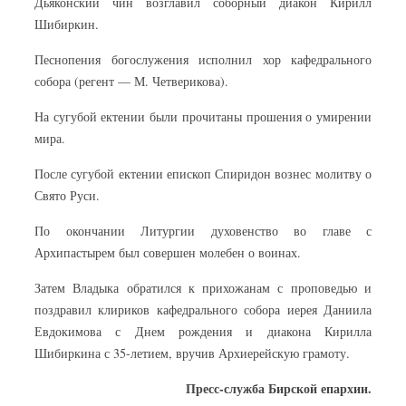
Дьяконский чин возглавил соборный диакон Кирилл
Шибиркин.
Песнопения богослужения исполнил хор кафедрального
собора (регент — М. Четверикова).
На сугубой ектении были прочитаны прошения о умирении
мира.
После сугубой ектении епископ Спиридон вознес молитву о
Свято Руси.
По окончании Литургии духовенство во главе с
Архипастырем был совершен молебен о воинах.
Затем Владыка обратился к прихожанам с проповедью и
поздравил клириков кафедрального собора иерея Даниила
Евдокимова с Днем рождения и диакона Кирилла
Шибиркина с 35-летием, вручив Архиерейскую грамоту.
Пресс-служба Бирской епархии.