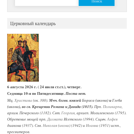
Церковный календарь
6 августа 2026 г. ( 24 июля ст.ст.), четверг.
Седмица 10-я по Пятидесятнице.
Поста нет.
Мц.
Христины
(ок. 300).
Мчч. блгвв. князей
Бориса
(
икона
) и
Глеба
(
икона
), во св. Крещении Романа и Давида (1015).
Прп.
Поликарпа
,
архим. Печерского (1182). Свт.
Георгия
, архиеп. Могилевского (1795).
Обретение мощей прп.
Далмата
Исетского (1994). Сщмч.
Алфея
диакона (1937). Свв.
Николая
(
икона
) (1942) и
Иоанна
(1951) испп.,
пресвитеров.