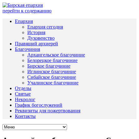
перейти к содержанию
Епархия
Епархия сегодня
История
Духовенство
Правящий архиерей
Благочиния
Архангельское благочиние
Белорецкое благочиние
Бирское благочиние
Иглинское благочиние
Сибайское благочиние
Учалинское благочиние
Отделы
Святые
Некролог
График богослужений
Реквизиты для пожертвования
Контакты