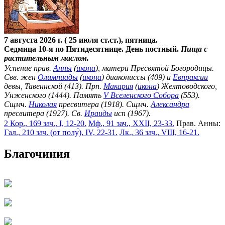
7 августа 2026 г. ( 25 июля ст.ст.), пятница.
Седмица 10-я по Пятидесятнице. День постный.
Пища с
растительным маслом.
Успение прав.
Анны
(
икона
), матери Пресвятой Богородицы.
Свв. жен
Олимпиады
(
икона
) диакониссы (409) и
Евпраксии
девы, Тавеннской (413). Прп.
Макария
(
икона
) Желтоводского,
Унженского (1444). Память
V Вселенского Собора
(553).
Сщмч.
Николая
пресвитера (1918). Сщмч.
Александра
пресвитера (1927). Св.
Ираиды
исп (1967).
2 Кор., 169 зач., I, 12-20.
Мф., 91 зач., XXII, 23-33.
Прав. Анны:
Гал., 210 зач. (от полу́), IV, 22-31.
Лк., 36 зач., VIII, 16-21.
Благочиния