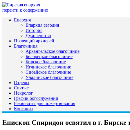
перейти к содержанию
Епархия
Епархия сегодня
История
Духовенство
Правящий архиерей
Благочиния
Архангельское благочиние
Белорецкое благочиние
Бирское благочиние
Иглинское благочиние
Сибайское благочиние
Учалинское благочиние
Отделы
Святые
Некролог
График богослужений
Реквизиты для пожертвования
Контакты
Епископ Спиридон освятил в г. Бирске