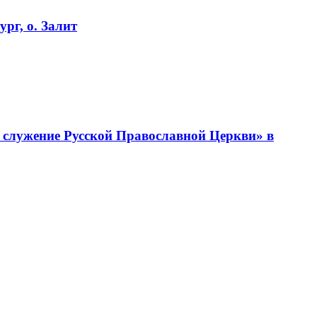
рг, о. Залит
 служение Русской Православной Церкви» в