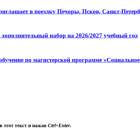
глашает в поездку Печоры, Псков, Санкт-Петербу
 дополнительный набор на 2026/2027 учебный год
обучение по магистерской программе «Социальное
в этот текст и нажав
Ctrl+Enter
.