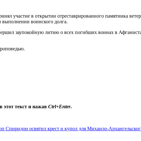
инял участие в открытии отреставрированного памятника ветер
и выполнении воинского долга.
вершил заупокойную литию о всех погибших воинах в Афганиста
проповедью.
в этот текст и нажав
Ctrl+Enter
.
оп Спиридон освятил крест и купол для Михаило-Архангельског