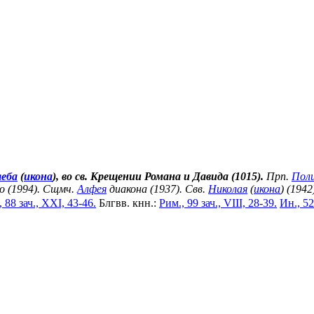
леба
(
икона
), во св. Крещении Романа и Давида (1015).
Прп.
Пол
о (1994). Сщмч.
Алфея
диакона (1937). Свв.
Николая
(
икона
) (1942
 88 зач., XXI, 43-46.
Блгвв. кнн.:
Рим., 99 зач., VIII, 28-39.
Ин., 52