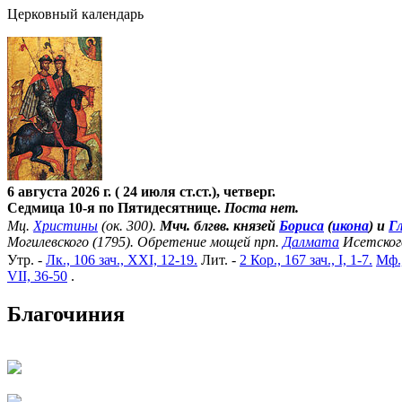
Церковный календарь
6 августа 2026 г. ( 24 июля ст.ст.), четверг.
Седмица 10-я по Пятидесятнице.
Поста нет.
Мц.
Христины
(ок. 300).
Мчч. блгвв. князей
Бориса
(
икона
) и
Г
Могилевского (1795). Обретение мощей прп.
Далмата
Исетског
Утр. -
Лк., 106 зач., XXI, 12-19.
Лит. -
2 Кор., 167 зач., I, 1-7.
Мф.,
VII, 36-50
.
Благочиния