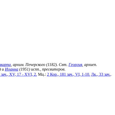
икарпа
, архим. Печерского (1182). Свт.
Георгия
, архиеп.
) и
Иоанна
(1951) испп., пресвитеров.
 зач., XV, 17 - XVI, 2.
Мц.:
2 Кор., 181 зач., VI, 1-10.
Лк., 33 зач.,