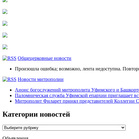
Общецерковные новости
Произошла ошибка; возможно, лента недоступна. Повтор
Новости митрополии
Анонс богослужений митрополита Уфимского и Башко
Паломническая служба Уфимской епархии приглашает все
Митрополит Филарет принял представителей Коллегии С
Категории новостей
Категории
новостей
Объявления