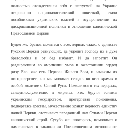
полностью отождествили себя с пестуемой на Украине
откровенно националистической повесткой, стали
пособниками украинских властей в осуществлении их
дискриминационной политики в отношении канонической
Православной Церкви.
Будем же, братья, молиться о всех верных чадах, о единстве
Русския Церкви ревнующих, да укрепит Господь их в духе
братолюбия и от бед избавит. И да запретит Он
раздирающим во омрачении умов и ожесточении сердец
ризу Его, яже есть Церковь Живаго Бога, и замыслы их
ниспровергнет, как мы молимся сегодня во всех храмах в
особой молитве о Святой Руси. Помолимся о тех иерархах,
священнослужителях и мирянах, кто, будучи гонимы
украинским государством, претерпевая поношения,
подвергаясь арестам, мужественно хранят верность единству
нашей Церкви, отстаивают переданный нам Отцами Церкви
канонический строй. Сугубо же, повторюсь, помолимся о
находящемся в заключении Преосвященном митрополите