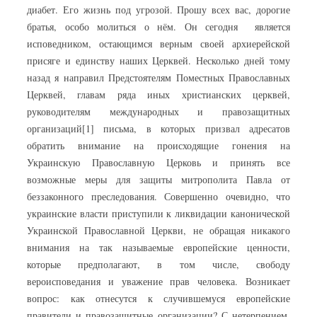
диабет. Его жизнь под угрозой. Прошу всех вас, дорогие
братья, особо молиться о нём. Он сегодня является
исповедником, остающимся верным своей архиерейской
присяге и единству наших Церквей. Несколько дней тому
назад я направил Предстоятелям Поместных Православных
Церквей, главам ряда иных христианских церквей,
руководителям международных и правозащитных
организаций[1] письма, в которых призвал адресатов
обратить внимание на происходящие гонения на
Украинскую Православную Церковь и принять все
возможные меры для защиты митрополита Павла от
беззаконного преследования. Совершенно очевидно, что
украинские власти приступили к ликвидации канонической
Украинской Православной Церкви, не обращая никакого
внимания на так называемые европейские ценности,
которые предполагают, в том числе, свободу
вероисповедания и уважение прав человека. Возникает
вопрос: как отнесутся к случившемуся европейские
правители и правозащитные организации? С нетерпением,