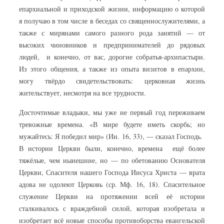
епархиальной и приходской жизни, информацию о которой
я получаю в том числе в беседах со священнослужителями, а
также с мирянами самого разного рода занятий — от
высоких чиновников и предпринимателей до рядовых
людей, и конечно, от вас, дорогие собратья-архипастыри.
Из этого общения, а также из опыта визитов в епархии,
могу твёрдо свидетельствовать: церковная жизнь
жительствует, несмотря на все трудности.
Досточтимые владыки, мы уже не первый год переживаем
тревожные времена. «В мире будете иметь скорбь; но
мужайтесь: Я победил мир» (Ин. 16, 33), — сказал Господь.
В истории Церкви были, конечно, времена ещё более
тяжёлые, чем нынешние, но — по обетованию Основателя
Церкви, Спасителя нашего Господа Иисуса Христа — врата
адова не одолеют Церковь (ср. Мф. 16, 18). Спасительное
служение Церкви на протяжении всей её истории
сталкивалось с враждебной силой, которая изобретала и
изобретает всё новые способы противоборства евангельской