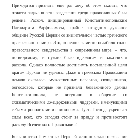
Приходится признать, ещё раз хочу об этом сказать, что
отчасти задача внести разделения среди православных была
решена. Раскол, инициированный Константинопольским
Патриархом Варфоломеем, крайне затруднил духовное
общение Русской Церкви со значительной частью греческого
православного мира. Это, конечно, заметно ослабило голос
православного свидетельства в современном мире, – что,
по-видимому, и нужно было идеологам и заказчикам
раскола. Однако полностью достигнуть поставленной цели
врагам Церкви не удалось. Даже в греческом Православии
немало оказалось мужественных иерархов, священников,
богословов, которые не признали беззаконного деяния
Константинополя, не вступили в общение со
схизматическими лжецерковными лидерами, именующими
себя митрополитами и епископами. Пусть Господь укрепляет
силы всех, кто сегодня стоит за правду и противостоит
расколу Вселенского Православия!
Большинство Поместных Церквей ясно показало нежелание