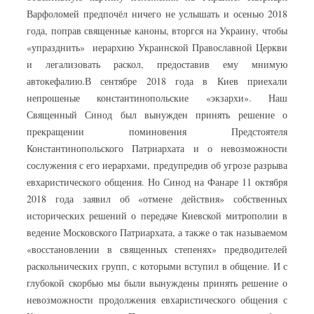
Варфоломей предпочёл ничего не услышать и осенью 2018
года, поправ священные каноны, вторгся на Украину, чтобы
«упразднить» иерархию Украинской Православной Церкви
и легализовать раскол, предоставив ему мнимую
автокефалию.В сентябре 2018 года в Киев приехали
непрошеные константинопольские «экзархи». Наш
Священный Синод был вынужден принять решение о
прекращении поминовения Предстоятеля
Константинопольского Патриархата и о невозможности
сослужения с его иерархами, предупредив об угрозе разрыва
евхаристического общения. Но Синод на Фанаре 11 октября
2018 года заявил об «отмене действия» собственных
исторических решений о передаче Киевской митрополии в
ведение Московского Патриархата, а также о так называемом
«восстановлении в священных степенях» предводителей
раскольнических групп, с которыми вступил в общение. И с
глубокой скорбью мы были вынуждены принять решение о
невозможности продолжения евхаристического общения с