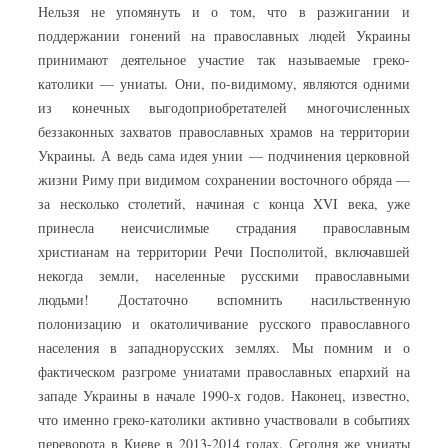
Нельзя не упомянуть и о том, что в разжигании и
поддержании гонений на православных людей Украины
принимают деятельное участие так называемые греко-
католики — униаты. Они, по-видимому, являются одними
из конечных выгодоприобретателей многочисленных
беззаконных захватов православных храмов на территории
Украины. А ведь сама идея унии — подчинения церковной
жизни Риму при видимом сохранении восточного обряда —
за несколько столетий, начиная с конца XVI века, уже
принесла неисчислимые страдания православным
христианам на территории Речи Посполитой, включавшей
некогда земли, населенные русскими православными
людьми! Достаточно вспомнить насильственную
полонизацию и окатоличивание русского православного
населения в западнорусских землях. Мы помним и о
фактическом разгроме униатами православных епархий на
западе Украины в начале 1990-х годов. Наконец, известно,
что именно греко-католики активно участвовали в событиях
переворота в Киеве в 2013-2014 годах. Сегодня же униаты