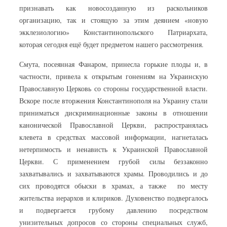
признавать как новосозданную из раскольников
организацию, так и стоящую за этим деянием «новую
экклезиологию» Константинопольского Патриархата,
которая сегодня ещё будет предметом нашего рассмотрения.
Смута, посеянная Фанаром, принесла горькие плоды и, в
частности, привела к открытым гонениям на Украинскую
Православную Церковь со стороны государственной власти.
Вскоре после вторжения Константинополя на Украину стали
приниматься дискриминационные законы в отношении
канонической Православной Церкви, распространялась
клевета в средствах массовой информации, нагнеталась
нетерпимость и ненависть к Украинской Православной
Церкви. С применением грубой силы беззаконно
захватывались и захватываются храмы. Проводились и до
сих проводятся обыски в храмах, а также по месту
жительства иерархов и клириков. Духовенство подвергалось
и подвергается грубому давлению посредством
унизительных допросов со стороны специальных служб,