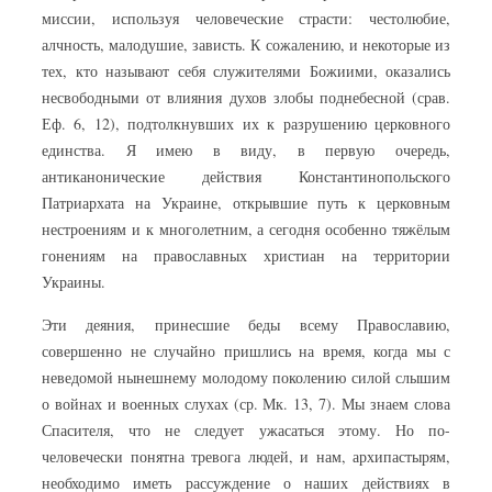
миссии, используя человеческие страсти: честолюбие,
алчность, малодушие, зависть. К сожалению, и некоторые из
тех, кто называют себя служителями Божиими, оказались
несвободными от влияния духов злобы поднебесной (срав.
Еф. 6, 12), подтолкнувших их к разрушению церковного
единства. Я имею в виду, в первую очередь,
антиканонические действия Константинопольского
Патриархата на Украине, открывшие путь к церковным
нестроениям и к многолетним, а сегодня особенно тяжёлым
гонениям на православных христиан на территории
Украины.
Эти деяния, принесшие беды всему Православию,
совершенно не случайно пришлись на время, когда мы с
неведомой нынешнему молодому поколению силой слышим
о войнах и военных слухах (ср. Мк. 13, 7). Мы знаем слова
Спасителя, что не следует ужасаться этому. Но по-
человечески понятна тревога людей, и нам, архипастырям,
необходимо иметь рассуждение о наших действиях в