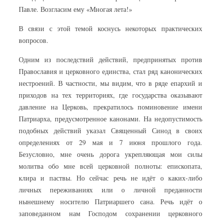
Павле. Возгласим ему «Многая лета!»
В связи с этой темой коснусь некоторых практических
вопросов.
Одним из последствий действий, предпринятых против
Православия и церковного единства, стал ряд канонических
нестроений. В частности, мы видим, что в ряде епархий и
приходов на тех территориях, где государства оказывают
давление на Церковь, прекратилось поминовение имени
Патриарха, предусмотренное канонами. На недопустимость
подобных действий указал Священный Синод в своих
определениях от 29 мая и 7 июня прошлого года.
Безусловно, мне очень дорога укрепляющая мои силы
молитва обо мне всей церковной полноты: епископата,
клира и паствы. Но сейчас речь не идёт о каких-либо
личных переживаниях или о личной преданности
нынешнему носителю Патриаршего сана. Речь идёт о
заповеданном нам Господом сохранении церковного