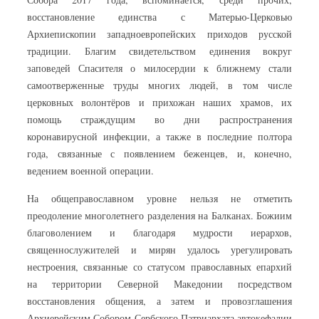
восстановление единства с Матерью-Церковью
Архиепископии западноевропейских приходов русской
традиции. Благим свидетельством единения вокруг
заповедей Спасителя о милосердии к ближнему стали
самоотверженные труды многих людей, в том числе
церковных волонтёров и прихожан наших храмов, их
помощь страждущим во дни распространения
коронавирусной инфекции, а также в последние полтора
года, связанные с появлением беженцев, и, конечно,
ведением военной операции.
На общеправославном уровне нельзя не отметить
преодоление многолетнего разделения на Балканах. Божиим
благоволением и благодаря мудрости иерархов,
священнослужителей и мирян удалось урегулировать
нестроения, связанные со статусом православных епархий
на территории Северной Македонии посредством
восстановления общения, а затем и провозглашения
Архиерейским Собором Сербского Патриархата автокефалии