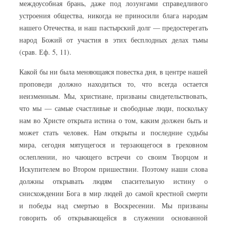
междоусобная брань, даже под лозунгами справедливого
устроения общества, никогда не приносили блага народам
нашего Отечества, и наш пастырский долг — предостерегать
народ Божий от участия в этих бесплодных делах тьмы
(срав. Еф. 5, 11).
Какой бы ни была меняющаяся повестка дня, в центре нашей
проповеди должно находиться то, что всегда остается
неизменным. Мы, христиане, призваны свидетельствовать,
что мы — самые счастливые и свободные люди, поскольку
нам во Христе открыта истина о том, каким должен быть и
может стать человек. Нам открыты и последние судьбы
мира, сегодня мятущегося и терзающегося в греховном
ослеплении, но чающего встречи со своим Творцом и
Искупителем во Втором пришествии. Поэтому наши слова
должны открывать людям спасительную истину о
снисхождении Бога в мир людей до самой крестной смерти
и победы над смертью в Воскресении. Мы призваны
говорить об открывающейся в служении основанной