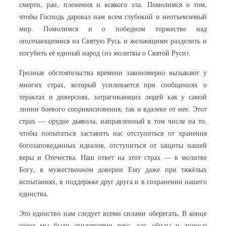
смерти, ран, пленения и всякого зла. Помолимся о том,
чтобы Господь даровал нам всем глубокий и неотъемлемый
мир. Помолимся и о победном торжестве над
ополчающимися на Святую Русь и желающими разделить и
погубить её единый народ (из молитвы о Святой Руси).
Грозные обстоятельства времени закономерно вызывают у
многих страх, который усиливается при сообщениях о
терактах и диверсиях, затрагивающих людей как у самой
линии боевого соприкосновения, так и вдалеке от нее. Этот
страх — орудие дьявола, направленный в том числе на то,
чтобы попытаться заставить нас отступиться от хранения
богозаповеданных идеалов, отступиться от защиты нашей
веры и Отечества. Наш ответ на этот страх — в молитве
Богу, в мужественном доверии Ему даже при тяжёлых
испытаниях, в поддержке друг друга и в сохранении нашего
единства.
Это единство нам следует всеми силами оберегать. В конце
июня мы были свидетелями того, как обиды и личные