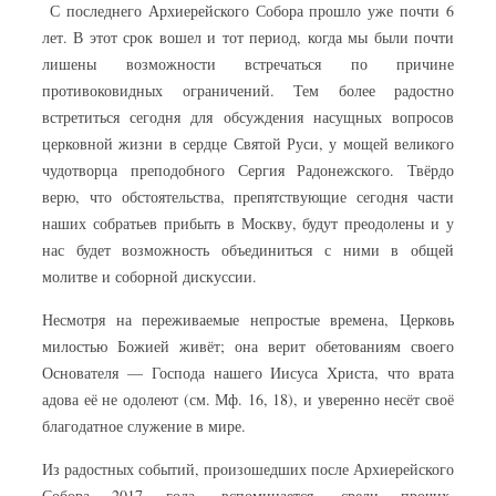
С последнего Архиерейского Собора прошло уже почти 6
лет. В этот срок вошел и тот период, когда мы были почти
лишены возможности встречаться по причине
противоковидных ограничений. Тем более радостно
встретиться сегодня для обсуждения насущных вопросов
церковной жизни в сердце Святой Руси, у мощей великого
чудотворца преподобного Сергия Радонежского. Твёрдо
верю, что обстоятельства, препятствующие сегодня части
наших собратьев прибыть в Москву, будут преодолены и у
нас будет возможность объединиться с ними в общей
молитве и соборной дискуссии.
Несмотря на переживаемые непростые времена, Церковь
милостью Божией живёт; она верит обетованиям своего
Основателя — Господа нашего Иисуса Христа, что врата
адова её не одолеют (см. Мф. 16, 18), и уверенно несёт своё
благодатное служение в мире.
Из радостных событий, произошедших после Архиерейского
Собора 2017 года, вспоминается, среди прочих,