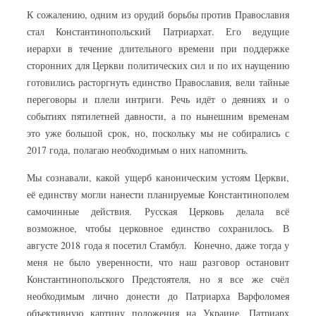
К сожалению, одним из орудий борьбы против Православия
стал Константинопольский Патриархат. Его ведущие
иерархи в течение длительного времени при поддержке
сторонних для Церкви политических сил и по их наущению
готовились расторгнуть единство Православия, вели тайные
переговоры и плели интриги. Речь идёт о деяниях и о
событиях пятилетней давности, а по нынешним временам
это уже большой срок, но, поскольку мы не собирались с
2017 года, полагаю необходимым о них напомнить.
Мы сознавали, какой ущерб каноническим устоям Церкви,
её единству могли нанести планируемые Константинополем
самочинные действия. Русская Церковь делала всё
возможное, чтобы церковное единство сохранилось. В
августе 2018 года я посетил Стамбул. Конечно, даже тогда у
меня не было уверенности, что наш разговор остановит
Константинопольского Предстоятеля, но я все же счёл
необходимым лично донести до Патриарха Варфоломея
объективную картину положения на Украине. Патриарх