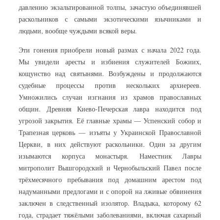
давлению экзальтированной толпы, зачастую объединявшей
раскольников с самыми экзотическими язычниками и
людьми, вообще чуждыми всякой веры.
Эти гонения приобрели новый размах с начала 2022 года.
Мы увидели аресты и избиения служителей Божиих,
кощунство над святынями. Возбуждены и продолжаются
судебные процессы против нескольких архиереев.
Умножились случаи изгнания из храмов православных
общин. Древняя Киево-Печерская лавра находится под
угрозой закрытия. Её главные храмы — Успенский собор и
Трапезная церковь — изъяты у Украинской Православной
Церкви, в них действуют раскольники. Один за другим
изымаются корпуса монастыря. Наместник Лавры
митрополит Вышгородский и Чернобыльский Павел после
трёхмесячного пребывания под домашним арестом под
надуманными предлогами и с опорой на лживые обвинения
заключен в следственный изолятор. Владыка, которому 62
года, страдает тяжёлыми заболеваниями, включая сахарный