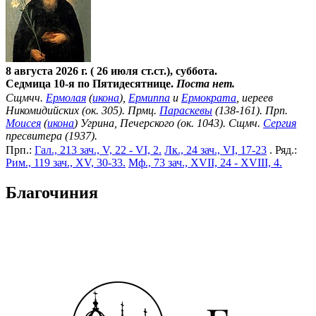
8 августа 2026 г. ( 26 июля ст.ст.), суббота.
Седмица 10-я по Пятидесятнице.
Поста нет.
Сщмчч.
Ермолая
(
икона
),
Ермиппа
и
Ермократа
, иереев
Никомидийских (ок. 305). Прмц.
Параскевы
(138-161). Прп.
Моисея
(
икона
) Угрина, Печерского (ок. 1043). Сщмч.
Сергия
пресвитера (1937).
Прп.:
Гал., 213 зач., V, 22 - VI, 2.
Лк., 24 зач., VI, 17-23
. Ряд.:
Рим., 119 зач., XV, 30-33.
Мф., 73 зач., XVII, 24 - XVIII, 4.
Благочиния