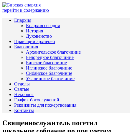
перейти к содержанию
Епархия
Епархия сегодня
История
Духовенство
Правящий архиерей
Благочиния
Архангельское благочиние
Белорецкое благочиние
Бирское благочиние
Иглинское благочиние
Сибайское благочиние
Учалинское благочиние
Отделы
Святые
Некролог
График богослужений
Реквизиты для пожертвования
Контакты
Священнослужитель посетил
школьное собрание по предметам