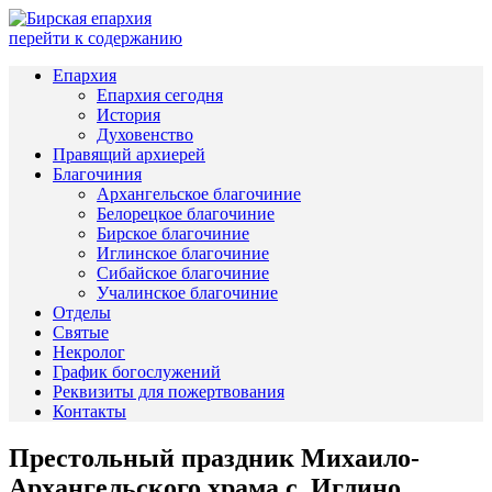
перейти к содержанию
Епархия
Епархия сегодня
История
Духовенство
Правящий архиерей
Благочиния
Архангельское благочиние
Белорецкое благочиние
Бирское благочиние
Иглинское благочиние
Сибайское благочиние
Учалинское благочиние
Отделы
Святые
Некролог
График богослужений
Реквизиты для пожертвования
Контакты
Престольный праздник Михаило-
Архангельского храма с. Иглино