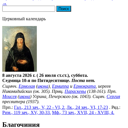
→
Найти:
Церковный календарь
8 августа 2026 г. ( 26 июля ст.ст.), суббота.
Седмица 10-я по Пятидесятнице.
Поста нет.
Сщмчч.
Ермолая
(
икона
),
Ермиппа
и
Ермократа
, иереев
Никомидийских (ок. 305). Прмц.
Параскевы
(138-161). Прп.
Моисея
(
икона
) Угрина, Печерского (ок. 1043). Сщмч.
Сергия
пресвитера (1937).
Прп.:
Гал., 213 зач., V, 22 - VI, 2.
Лк., 24 зач., VI, 17-23
. Ряд.:
Рим., 119 зач., XV, 30-33.
Мф., 73 зач., XVII, 24 - XVIII, 4.
Благочиния