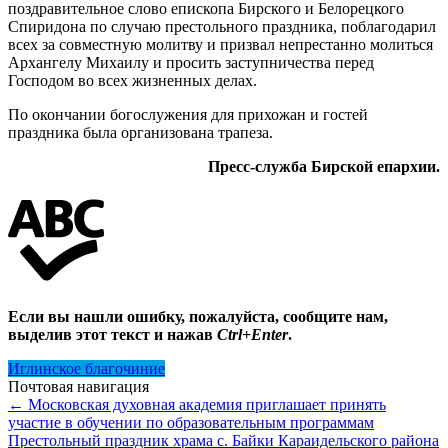
поздравительное слово епископа Бирского и Белорецкого
Спиридона по случаю престольного праздника, поблагодарил
всех за совместную молитву и призвал непрестанно молиться
Архангелу Михаилу и просить заступничества перед
Господом во всех жизненных делах.
По окончании богослужения для прихожан и гостей
праздника была организована трапеза.
Пресс-служба Бирской епархии.
Если вы нашли ошибку, пожалуйста, сообщите нам,
выделив этот текст и нажав
Ctrl+Enter
.
Иглинское благочиние
Почтовая навигация
←
Московская духовная академия приглашает принять
участие в обучении по образовательным программам
Престольный праздник храма с. Байки Караидельского района