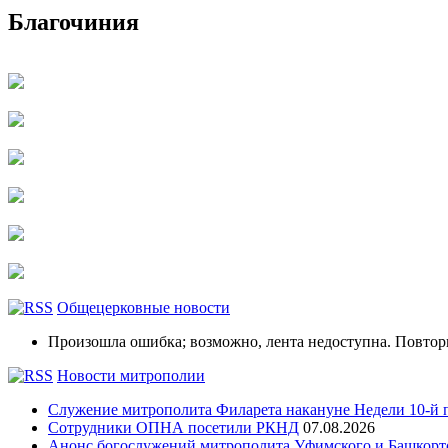
Благочиния
Общецерковные новости
Произошла ошибка; возможно, лента недоступна. Повтор
Новости митрополии
Служение митрополита Филарета накануне Недели 10-й 
Сотрудники ОПНА посетили РКНД
07.08.2026
Анонс богослужений митрополита Уфимского и Башко