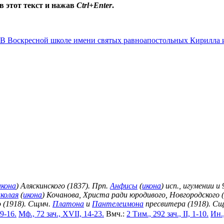
в этот текст и нажав
Ctrl+Enter
.
В Воскресной школе имени святых равноапостольных Кирилла
икона
) Аляскинского (1837). Прп.
Анфисы
(
икона
) исп., игумении и
колая
(
икона
) Кочанова, Христа ради юродивого, Новгородского 
о (1918). Сщмч.
Платона
и
Пантелеимона
пресвитера (1918). С
 9-16.
Мф., 72 зач., XVII, 14-23.
Вмч.:
2 Тим., 292 зач., II, 1-10.
Ин.,