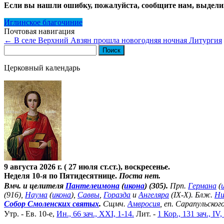
Если вы нашли ошибку, пожалуйста, сообщите нам, выдели
Иглинское благочиние
Почтовая навигация
←
В селе Верхний Авзян прошла новогодняя ночная Литургия
Найти:
Церковный календарь
9 августа 2026 г. ( 27 июля ст.ст.), воскресенье.
Неделя 10-я по Пятидесятнице.
Поста нет.
Вмч. и целителя
Пантелеимона
(
икона
) (305).
Прп.
Германа
(
(916),
Наума
(
икона
),
Саввы
,
Горазда
и
Ангеляра
(IX-X). Блж.
Ни
Собор Смоленских святых
.
Сщмч.
Амвросия
, еп. Сарапульског
Утр. - Ев. 10-е,
Ин., 66 зач., XXI, 1-14.
Лит. -
1 Кор., 131 зач., IV,