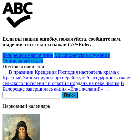
Если вы нашли ошибку, пожалуйста, сообщите нам,
выделив этот текст и нажав
Ctrl+Enter
.
Белорецкое благочиние
Миссионерское служение
Социальный отдел
Почтовая навигация
←
В праздник Крещения Господня настоятель храма с.
Красный Зилим вручил архиерейскую благодарность главе
сельского поселения и освятил иордань на реке Зилим
В
Белорецке завершилась акция «Ёлка желаний»
→
Найти:
Церковный календарь