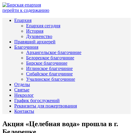
перейти к содержанию
Епархия
Епархия сегодня
История
Духовенство
Правящий архиерей
Благочиния
Архангельское благочиние
Белорецкое благочиние
Бирское благочиние
Иглинское благочиние
Сибайское благочиние
Учалинское благочиние
Отделы
Святые
Некролог
График богослужений
Реквизиты для пожертвования
Контакты
Акция «Целебная вода» прошла в г.
Белорецке