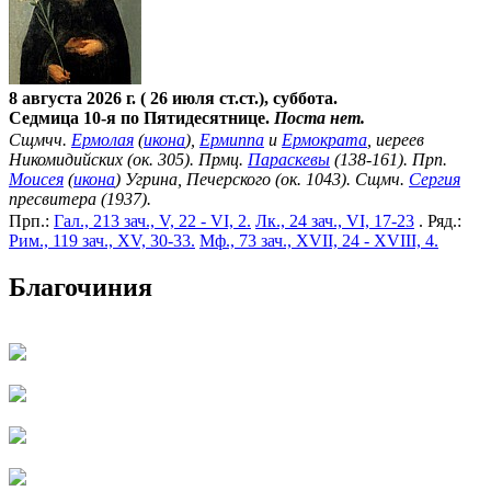
8 августа 2026 г. ( 26 июля ст.ст.), суббота.
Седмица 10-я по Пятидесятнице.
Поста нет.
Сщмчч.
Ермолая
(
икона
),
Ермиппа
и
Ермократа
, иереев
Никомидийских (ок. 305). Прмц.
Параскевы
(138-161). Прп.
Моисея
(
икона
) Угрина, Печерского (ок. 1043). Сщмч.
Сергия
пресвитера (1937).
Прп.:
Гал., 213 зач., V, 22 - VI, 2.
Лк., 24 зач., VI, 17-23
. Ряд.:
Рим., 119 зач., XV, 30-33.
Мф., 73 зач., XVII, 24 - XVIII, 4.
Благочиния