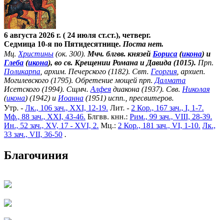
6 августа 2026 г. ( 24 июля ст.ст.), четверг.
Седмица 10-я по Пятидесятнице.
Поста нет.
Мц.
Христины
(ок. 300).
Мчч. блгвв. князей
Бориса
(
икона
) и
Глеба
(
икона
), во св. Крещении Романа и Давида (1015).
Прп.
Поликарпа
, архим. Печерского (1182). Свт.
Георгия
, архиеп.
Могилевского (1795). Обретение мощей прп.
Далмата
Исетского (1994). Сщмч.
Алфея
диакона (1937). Свв.
Николая
(
икона
) (1942) и
Иоанна
(1951) испп., пресвитеров.
Утр. -
Лк., 106 зач., XXI, 12-19.
Лит. -
2 Кор., 167 зач., I, 1-7.
Мф., 88 зач., XXI, 43-46.
Блгвв. кнн.:
Рим., 99 зач., VIII, 28-39.
Ин., 52 зач., XV, 17 - XVI, 2.
Мц.:
2 Кор., 181 зач., VI, 1-10.
Лк.,
33 зач., VII, 36-50
.
Благочиния