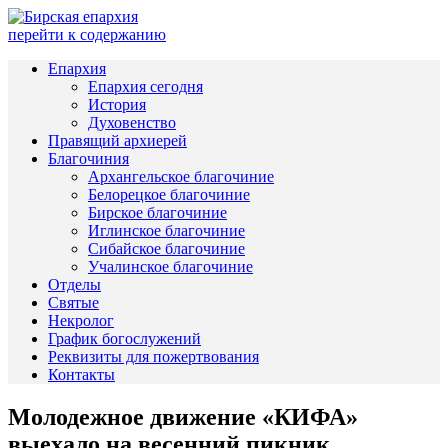
перейти к содержанию
Епархия
Епархия сегодня
История
Духовенство
Правящий архиерей
Благочиния
Архангельское благочиние
Белорецкое благочиние
Бирское благочиние
Иглинское благочиние
Сибайское благочиние
Учалинское благочиние
Отделы
Святые
Некролог
График богослужений
Реквизиты для пожертвования
Контакты
Молодежное движение «КИФА»
выехало на весенний пикник