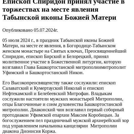
Епископ Спиридон принял участие в
торжествах на месте явления
Табынской иконы Божией Матери
Опубликовано 05.07.2024г.
05 июля 2024 г., в праздник Табынской иконы Божией
Матери, на месте ее явления, в Богородице-Табынском
женском монастыре на Святых ключах, Преосвященнейший
Спиридон, епископ Бирский и Белорецкий, принял
молитвенное участие в Божественной литургии, которую
возглавил Глава Башкортостанской митрополиимитрополит
Уфимский и Башкортостанский Никон.
Его Высокопреосвященству также сослужили: епископ
Салаватский и Кумертауский Николай и епископ
Нефтекамский и Белебеевский Митрофан. Владыкам
сослужили настоятели мужских монастырей Митрополии,
отцы Благочинные и сонм духовенства Башкортостанской
митрополии. Диаконский чин возглавил первый соборный
протодиакон Уфимской епархии Максим Коробицын. За
богослужением пел праздничный мужской архиерейский хор
под управлением начальника канцелярии Митрополии
диакона Дионисия Коржа.