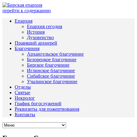
перейти к содержанию
Епархия
Епархия сегодня
История
Духовенство
Правящий архиерей
Благочиния
Архангельское благочиние
Белорецкое благочиние
Бирское благочиние
Иглинское благочиние
Сибайское благочиние
Учалинское благочиние
Отделы
Святые
Некролог
График богослужений
Реквизиты для пожертвования
Контакты