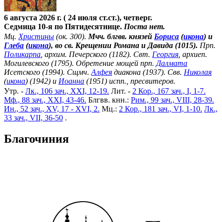
6 августа 2026 г. ( 24 июля ст.ст.), четверг.
Седмица 10-я по Пятидесятнице.
Поста нет.
Мц.
Христины
(ок. 300).
Мчч. блгвв. князей
Бориса
(
икона
) и
Глеба
(
икона
), во св. Крещении Романа и Давида (1015).
Прп.
Поликарпа
, архим. Печерского (1182). Свт.
Георгия
, архиеп.
Могилевского (1795). Обретение мощей прп.
Далмата
Исетского (1994). Сщмч.
Алфея
диакона (1937). Свв.
Николая
(
икона
) (1942) и
Иоанна
(1951) испп., пресвитеров.
Утр. -
Лк., 106 зач., XXI, 12-19.
Лит. -
2 Кор., 167 зач., I, 1-7.
Мф., 88 зач., XXI, 43-46.
Блгвв. кнн.:
Рим., 99 зач., VIII, 28-39.
Ин., 52 зач., XV, 17 - XVI, 2.
Мц.:
2 Кор., 181 зач., VI, 1-10.
Лк.,
33 зач., VII, 36-50
.
Благочиния