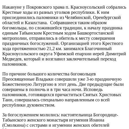
Накануне у Покровского храма п. Красноусольский собрались
Крестные ходы из разных уголков республики. К ним
присоединились паломники из Челябинской, Оренбургской
областей и Казахстана. Собравшиеся таким образом
богомольцы, по сложившейся традиции, к началу праздника
единым Табынским Крестным ходом Башкортостанской
митрополии, отправились в обитель к месту совершения
праздничных богослужений. Организацией этого Крестного
хода протяженностью 21,2 км. занимался Благочинный
Красноусольского округа Уфимской епархии иерей Димитрий
Медведев, который и возглавил заключительный переход
паломников.
По причине большого количества богомольцев
Преосвященные Владыки совершили уже 3-ю праздничную
Божественную Литургию в этот день. Две предыдущие были
совершены в полночь и в три часа ночи. Исповедь
паломников, готовящихся причаститься Святых Христовых
Таин, совершалась специально направленным со всей
республики духовенством.
За богослужением молились: настоятельница Богородице-
Табынского женского монастыря игумения Иоанна
(Смолкина) с сестрами и игумении женских обителей